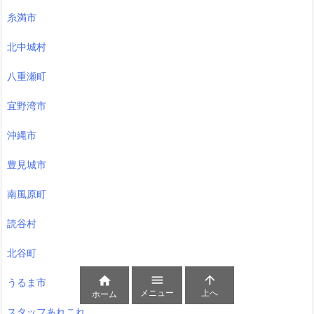
嘉手納町
国頭村
宜野座村
西原町
恩納村
本部町
金武町
南城市
中城村
糸満市



メニュー
上へ
ホーム
北中城村