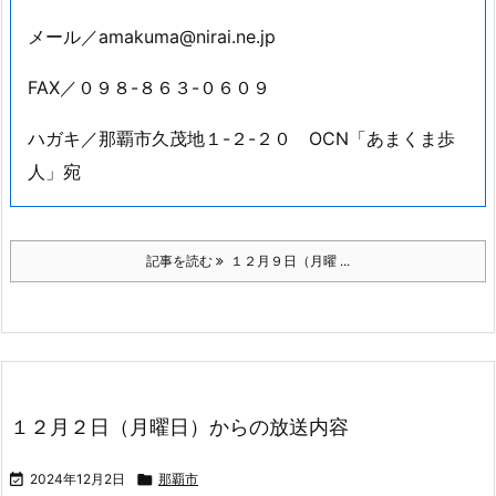
番組では皆様からのメッセージをお待ちしています！
お寄せ頂いたメッセージの一部は、番組で紹介させて
いただきます。下記の宛先までお送り下さい。
メール／amakuma@nirai.ne.jp
FAX／０９８-８６３-０６０９
ハガキ／那覇市久茂地１-２-２０ OCN「あまくま歩
人」宛