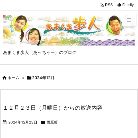

Feedly
RSS


メニュ

あまくま歩人（あっちゃー）のブログ
サイド

前へ

ホーム
>

2024年12月

次へ

検索
１２月２３日（月曜日）からの放送内容

2024年12月23日

西原町