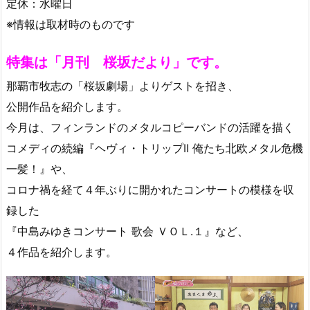
定休：水曜日
※情報は取材時のものです
特集は「月刊 桜坂だより」です。
那覇市牧志の「桜坂劇場」よりゲストを招き、
公開作品を紹介します。
今月は、フィンランドのメタルコピーバンドの活躍を描く
コメディの続編『ヘヴィ・トリップⅡ 俺たち北欧メタル危機
一髪！』や、
コロナ禍を経て４年ぶりに開かれたコンサートの模様を収
録した
『中島みゆきコンサート 歌会 ＶＯＬ.１』など、
４作品を紹介します。