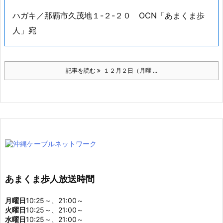
『海にいきる』は石垣島出身のウミンチュで鉛筆画家でも
ある著者が
島での漁の様子を克明に描いた絵本です。
ナビゲーターは編集者・ライターの宮城一春さんです。
番組では皆様からのメッセージをお待ちしています！
お寄せ頂いたメッセージの一部は、番組で紹介させて
いただきます。下記の宛先までお送り下さい。
メール／amakuma@nirai.ne.jp
FAX／０９８-８６３-０６０９
ハガキ／那覇市久茂地１-２-２０ OCN「あまくま歩
人」宛