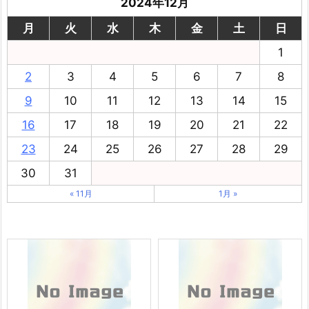
株式会社 島屋 様
こてつグループ
フォローする

2024年12月
月
火
水
木
金
土
日
1