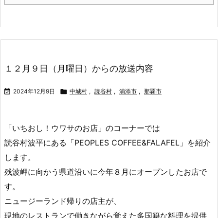
１２月９日（月曜日）からの放送内容

2024年12月9日

中城村
,
読谷村
,
浦添市
,
那覇市
「いちおし！ウワサのお店」のコーナーでは
読谷村波平にある「PEOPLES COFFEE&FALAFEL」を紹介
します。
残波岬に向かう県道沿いに今年８月にオープンしたお店で
す。
ニュージーランド帰りの店主が、
現地のレストランで働きながら覚えた多国籍な料理を提供