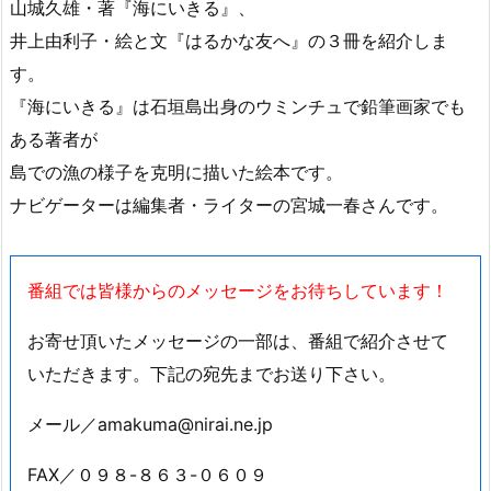
【märch －lifestyle & green－ 店舗情報】
住所：
那覇市安里８２－１
電話：０９８－８００－２５５３
駐車場：６台
営業： １１:００～LO１８：００
定休：水曜日（祝日の場合は営業、翌日休み）
※情報は取材時のものです
特集は「あまくまブックレビュー」です。
県産本や沖縄をテーマにした本など、おすすめの本を紹介
します。
今月は新城俊昭・著『琉球・沖縄史探究』、
山城久雄・著『海にいきる』、
井上由利子・絵と文『はるかな友へ』の３冊を紹介しま
す。