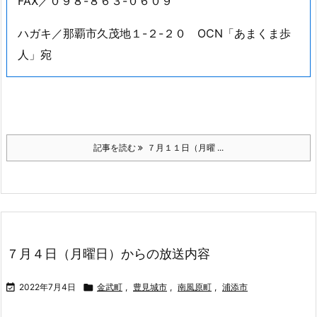
FAX／０９８-８６３-０６０９
ハガキ／那覇市久茂地１-２-２０ OCN「あまくま歩
人」宛
記事を読む
７月１１日（月曜 ...
７月４日（月曜日）からの放送内容

2022年7月4日

金武町
,
豊見城市
,
南風原町
,
浦添市