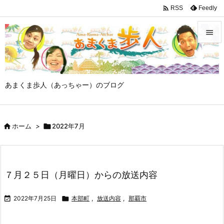

Feedly
RSS


メニュ

あまくま歩人（あっちゃー）のブログ
サイド

前へ

ホーム
>

2022年7月

次へ

検索
７月２５日（月曜日）からの放送内容

2022年7月25日

本部町
,
放送内容
,
那覇市