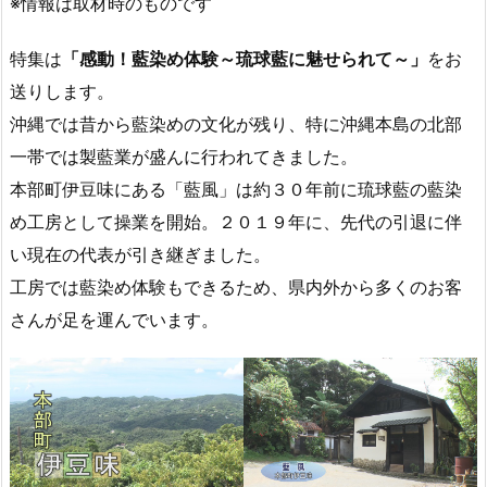
※情報は取材時のものです
特集は
「感動！藍染め体験～琉球藍に魅せられて～」
をお
送りします。
沖縄では昔から藍染めの文化が残り、特に沖縄本島の北部
一帯では製藍業が盛んに行われてきました。
本部町伊豆味にある「藍風」は約３０年前に琉球藍の藍染
め工房として操業を開始。２０１９年に、先代の引退に伴
い現在の代表が引き継ぎました。
工房では藍染め体験もできるため、県内外から多くのお客
さんが足を運んでいます。