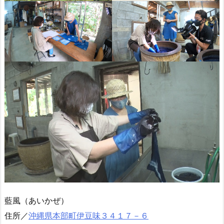
藍風（あいかぜ）
住所／
沖縄県本部町伊豆味３４１７－６