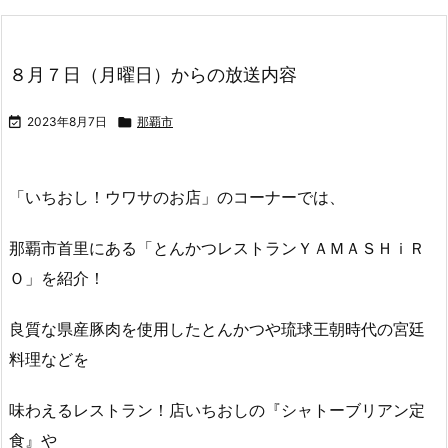
FAX／０９８-８６３-０６０９
ハガキ／那覇市久茂地１-２-２０ OCN「あまくま歩
人」宛
記事を読む
８月１４日（月曜 ...
８月７日（月曜日）からの放送内容

2023年8月7日

那覇市
「いちおし！ウワサのお
店」のコーナーでは、