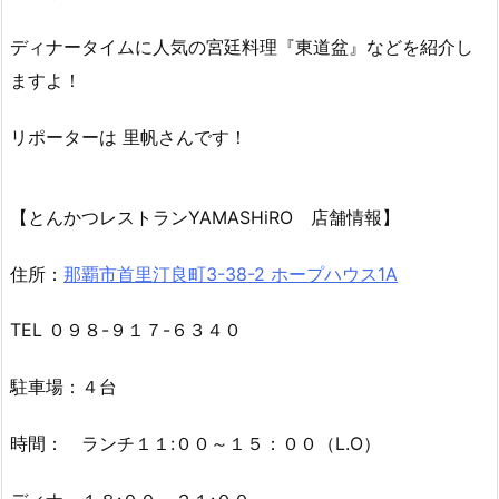
那覇市首里にある「とんかつレストランＹＡＭＡＳＨｉＲ
Ｏ」を紹介
！
良質な県産豚肉を使用したとんかつや琉球王朝時代の宮廷
料理などを
味わえるレストラン！店いちおしの『シャトーブリアン定
食』や
ディナータイムに人気の宮廷料理『東道盆』などを紹介
し
ますよ！
リポーターは
里帆さんです！
【とんかつレストランYAMASHiRO 店舗情報】