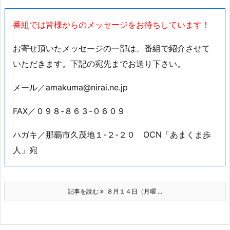
番号：098-964-4888
定休日：なし（年中無休）
『Shaved ice snow』
住所：
うるま市石川2738
時間：13：00～17：30
番号：お問い合わせは直接店舗をお訪ねください
定休日：木曜日
番組では皆様からのメッセージをお待ちしています！
お寄せ頂いたメッセージの一部は、番組で紹介させて
いただきます。下記の宛先までお送り下さい。
メール／amakuma@nirai.ne.jp