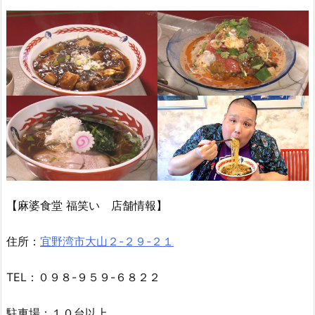
【麻婆食堂 福笑い 店舗情報】
住所：
宜野湾市大山２-２９-２１
TEL：０９８-９５９-６８２２
駐車場：１０台以上