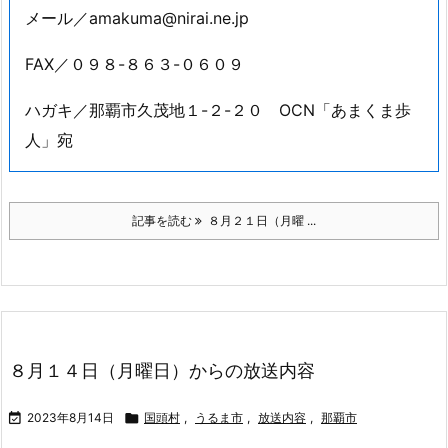
メール／amakuma@nirai.ne.jp
FAX／０９８-８６３-０６０９
ハガキ／那覇市久茂地１-２-２０ OCN「あまくま歩
人」宛
記事を読む
８月２１日（月曜 ...
８月１４日（月曜日）からの放送内容

2023年8月14日

国頭村
,
うるま市
,
放送内容
,
那覇市