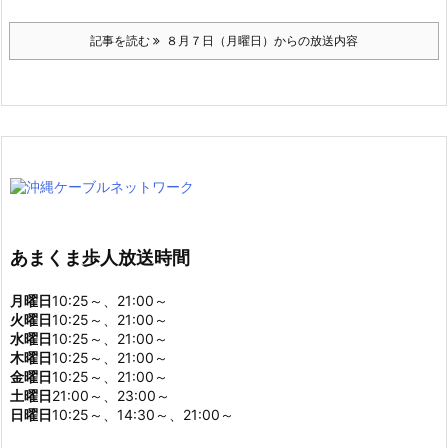
お寄せ頂いたメッセージの一部は、番組で紹介させて
いただきます。下記の宛先までお送り下さい。
メール／amakuma@nirai.ne.jp
FAX／０９８-８６３-０６０９
ハガキ／那覇市久茂地１-２-２０ OCN「あまくま歩
人」宛
記事を読む
８月７日（月曜日）からの放送内容