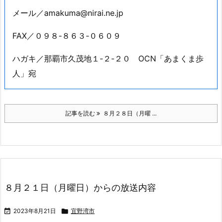
メール／amakuma@nirai.ne.jp
FAX／０９８-８６３-０６０９
ハガキ／那覇市久茂地１-２-２０ OCN「あまくま歩
人」宛
記事を読む
８月２８日（月曜 ...
８月２１日（月曜日）からの放送内容

2023年8月21日

宜野湾市