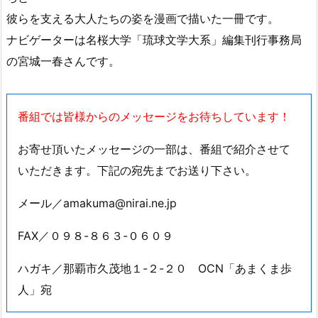
県産本や沖縄をテーマにした本など、おすすめの本を紹介
します。
今月は我那覇祥子・企画編集、ウエズタカシ・絵『しまく
とぅばで言えるかな？』
藤井誠二・原作、田名俊信・作画『居場所をください』
友利始夫・著『石垣島で星を観る』の３冊を紹介します。
『居場所をください』は、学校に通えない沖縄の子どもた
ちと
彼らを支える大人たちの姿を漫画で描いた一冊です。
ナビゲーターは名桜大学「琉球文学大系」編集刊行事務局
の宮城一春さんです。
番組では皆様からのメッセージをお待ちしています！