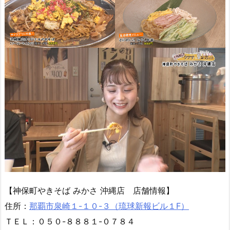
【神保町やきそば みかさ 沖縄店 店舗情報】
住所：
那覇市泉崎１-１０-３（琉球新報ビル１F）
ＴＥＬ：０５０-８８８１-０７８４