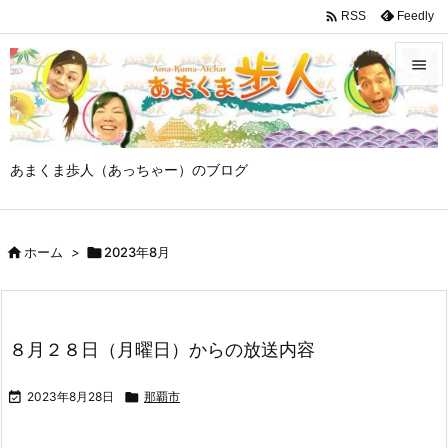

Feedly
RSS


メニュ

あまくま歩人（あっちゃー）のブログ
サイド

前へ

ホーム
>

2023年8月

次へ

検索
８月２８日（月曜日）からの放送内容

2023年8月28日

那覇市