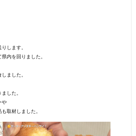
送りします。
て県内を回りました。
食しました。
きました。
ーや
品も取材しました。