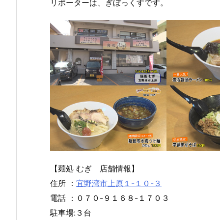
リポーターは、ぎぼっくすです。
【麺処 むぎ 店舗情報】
住所 ：
宜野湾市上原１-１０-３
電話 ：０７０-９１６８-１７０３
駐車場:３台