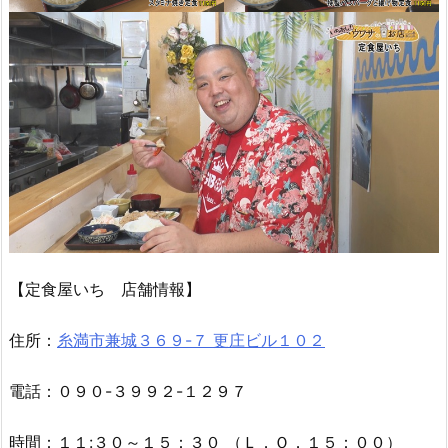
【定食屋いち 店舗情報】
住所：
糸満市兼城３６９-７ 更庄ビル１０２
電話：０９０-３９９２-１２９７
時間：１１:３０～１５：３０ （Ｌ．Ｏ．１５：００）