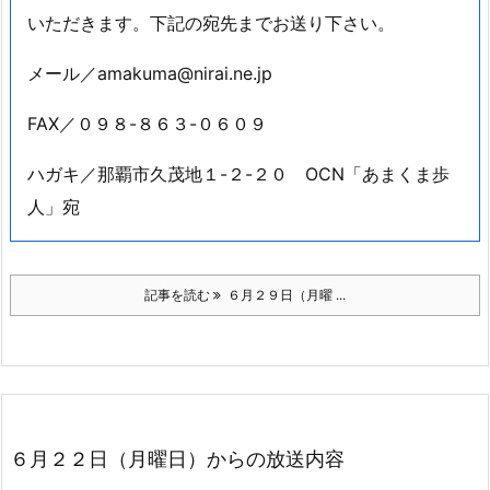
番組では皆様からのメッセージをお待ちしています！
お寄せ頂いたメッセージの一部は、番組で紹介させて
いただきます。下記の宛先までお送り下さい。
メール／amakuma@nirai.ne.jp
FAX／０９８-８６３-０６０９
ハガキ／那覇市久茂地１-２-２０ OCN「あまくま歩
人」宛
記事を読む
６月２９日（月曜 ...