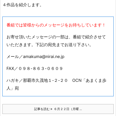
レイト。』や、
「新しい地図」の３人が織りなす
予測不能な不条理エンタテイメント『バナ穴 ＢＡＮＡ＿Ａ
ＮＡ』など
４作品を紹介します。
番組では皆様からのメッセージをお待ちしています！
お寄せ頂いたメッセージの一部は、番組で紹介させて
いただきます。下記の宛先までお送り下さい。
メール／amakuma@nirai.ne.jp
FAX／０９８-８６３-０６０９
ハガキ／那覇市久茂地１-２-２０ OCN「あまくま歩