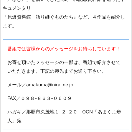
今月はフランス革命２００周年の象徴「新凱旋門」の建設
を託された
建築家を描く『新凱旋門物語』や、
「声なき声」を繋いできた広島平和記念資料館を追ったド
キュメンタリー
『原爆資料館 語り継ぐものたち』など、４作品を紹介し
ます。
番組では皆様からのメッセージをお待ちしています！
お寄せ頂いたメッセージの一部は、番組で紹介させて
いただきます。下記の宛先までお送り下さい。
メール／amakuma@nirai.ne.jp