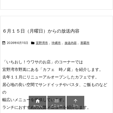
人」宛
記事を読む
６月２２日（月曜 ...
６月１５日（月曜日）からの放送内容

2026年6月15日

宜野湾市
,
沖縄市
,
放送内容
,
那覇市
「いちおし！ウワサのお店」のコーナーでは
宜野湾市野嵩にある「カフェ 時ノ庭」を紹介します。



メニュー
上へ
ホーム
去年１１月にリニューアルオープンしたカフェです。