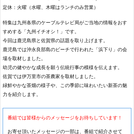
電話：０９８－９６３－８１０２
駐車場：なし
時間：９：００～１５：００（ＬＯ １４：００）
１８：００～２２：００（ＬＯ ２１：００）
定休：火曜（水曜、木曜はランチのみ営業）
特集は九州各県のケーブルテレビ局がご当地の情報をおす
すめする「九州イチオシ！」です。
今回は鹿児島県と佐賀県の話題を取り上げます。
鹿児島では沖永良部島のビーチで行われた「浜下り」の会
場を取材しました。
幼児の健やかな成長を願う伝統行事の模様を伝えます。
佐賀では伊万里市の茶農家を取材しました。
緑鮮やかな茶畑の様子や、この季節に味わいたい新茶の魅
力を紹介します。