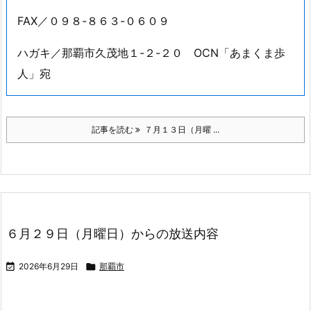
お寄せ頂いたメッセージの一部は、番組で紹介させて
いただきます。下記の宛先までお送り下さい。
メール／amakuma@nirai.ne.jp
FAX／０９８-８６３-０６０９
ハガキ／那覇市久茂地１-２-２０ OCN「あまくま歩
人」宛
記事を読む
７月１３日（月曜 ...