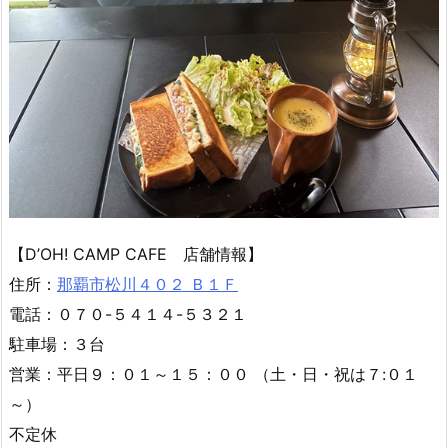
【D’OH! CAMP CAFE 店舗情報】
住所：
那覇市松川４０２ Ｂ１Ｆ
電話：０７０-５４１４-５３２１
駐車場：３台
営業：平日９：０１～１５：００ （土・日・祝は７:０１
～）
不定休