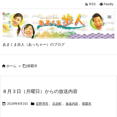

Feedly
RSS


メニュ

あまくま歩人（あっちゃー）のブログ
サイド

前へ

ホーム
>

那覇市

次へ

検索
８月３日（月曜日）からの放送内容

2026年8月3日

宜野湾市
,
北谷町
,
放送内容
,
那覇市