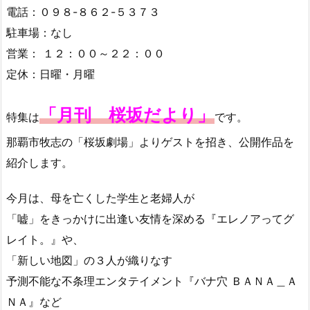
リポーターは、りーほーです。
【浮島ぎょうざ 蘭桂坊 店舗情報】
住所：
那覇市松尾２-１９-４７
電話：０９８-８６２-５３７３
駐車場：なし
営業： １２：００～２２：００
定休：日曜・月曜
「月刊 桜坂だより」
特集は
です。
那覇市牧志の「桜坂劇場」よりゲストを招き、公開作品を
紹介します。
今月は、母を亡くした学生と老婦人が
「嘘」をきっかけに出逢い友情を深める『エレノアってグ