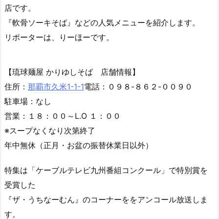
那覇市の泉崎交差点近くにある「琉球麺屋 かりゆしそ
ば」を紹介します。
午後６時にオープンする夜営業の沖縄そば専門店です。
飲んだ後の締めの一杯を求めて通う常連客も多くいる人気
店です。
『軟骨ソーキそば』などの人気メニューを紹介します。
リポーターは、りーほーです。
【琉球麺屋 かりゆしそば 店舗情報】
住所：
那覇市久米1-1-1
電話：０９８-８６２-００９０
駐車場：なし
営業：１８：００～L.O １：００
※スープなくなり次第終了
年中無休（正月・お盆の振替休業日以外）