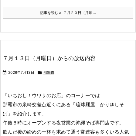
FAX／０９８-８６３-０６０９
ハガキ／那覇市久茂地１-２-２０ OCN「あまくま歩
人」宛
記事を読む
７月２０日（月曜 ...
７月１３日（月曜日）からの放送内容

2026年7月13日

那覇市
「いちおし！ウワサのお店」のコーナーでは