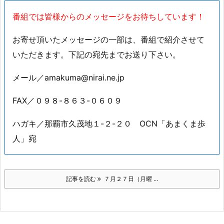
定休：日曜・月曜・火曜
駐車場：7台
番組では皆様からのメッセージをお待ちしています！
お寄せ頂いたメッセージの一部は、番組で紹介させて
いただきます。下記の宛先までお送り下さい。
メール／amakuma@nirai.ne.jp
FAX／０９８-８６３-０６０９
ハガキ／那覇市久茂地１-２-２０ OCN「あまくま歩
人」宛