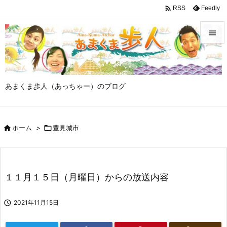

Feedly
RSS


メニュ

あまくま歩人（あっちゃー）のブログ
サイド

前へ

ホーム
>

豊見城市

次へ

検索
１１月１５日（月曜日）からの放送内容

2021年11月15日