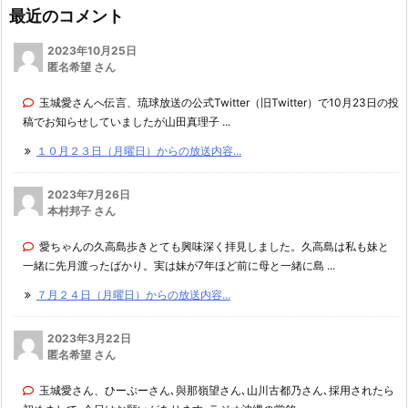
最近のコメント
2023年10月25日
匿名希望 さん
玉城愛さんへ伝言、琉球放送の公式Twitter（旧Twitter）で10月23日の投
稿でお知らせしていましたが山田真理子 ...
１０月２３日（月曜日）からの放送内容...
2023年7月26日
本村邦子 さん
愛ちゃんの久高島歩きとても興味深く拝見しました。久高島は私も妹と
一緒に先月渡ったばかり。実は妹が7年ほど前に母と一緒に島 ...
７月２４日（月曜日）からの放送内容...
2023年3月22日
匿名希望 さん
玉城愛さん、ひーぷーさん､與那嶺望さん､山川古都乃さん､採用されたら