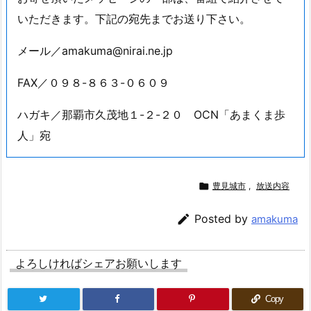
いただきます。下記の宛先までお送り下さい。
メール／amakuma@nirai.ne.jp
FAX／０９８-８６３-０６０９
ハガキ／那覇市久茂地１-２-２０ OCN「あまくま歩
人」宛

豊見城市
,
放送内容

Posted by
amakuma
よろしければシェアお願いします
Copy