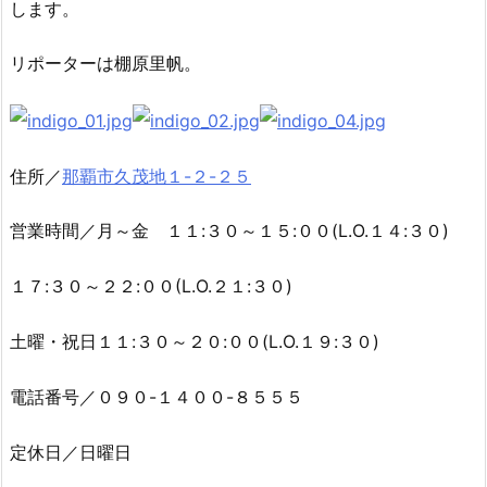
します。
リポーターは棚原里帆。
住所／
那覇市久茂地１-２-２５
営業時間／月～金 １１:３０～１５:００(L.O.１４:３０)
１７:３０～２２:００(L.O.２１:３０)
土曜・祝日１１:３０～２０:００(L.O.１９:３０)
電話番号／０９０-１４００-８５５５
定休日／日曜日