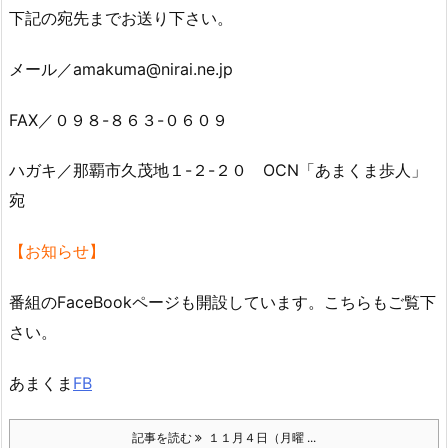
下記の宛先までお送り下さい。
メール／amakuma@nirai.ne.jp
FAX／０９８-８６３-０６０９
ハガキ／那覇市久茂地１-２-２０ OCN「あまくま歩人」
宛
【お知らせ】
番組のFaceBookページも開設しています。こちらもご覧下
さい。
あまくま
FB
記事を読む
１１月４日（月曜 ...