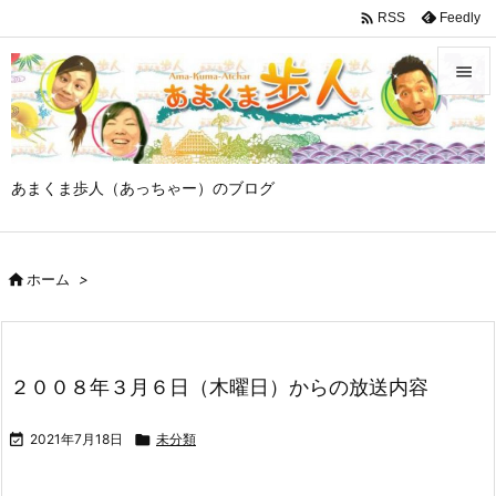

Feedly
RSS


メニュ

あまくま歩人（あっちゃー）のブログ
サイド

前へ

ホーム
>

次へ

検索
２００８年３月６日（木曜日）からの放送内容

2021年7月18日

未分類