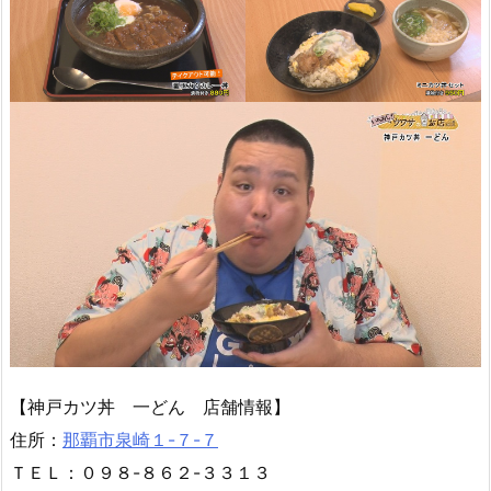
【神戸カツ丼 一どん 店舗情報】
住所：
那覇市泉崎１-７-７
ＴＥＬ：０９８-８６２-３３１３