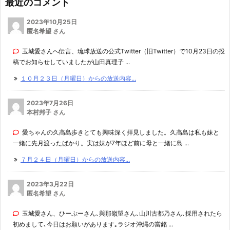
最近のコメント
2023年10月25日
匿名希望 さん
玉城愛さんへ伝言、琉球放送の公式Twitter（旧Twitter）で10月23日の投
稿でお知らせしていましたが山田真理子 ...
１０月２３日（月曜日）からの放送内容...
2023年7月26日
本村邦子 さん
愛ちゃんの久高島歩きとても興味深く拝見しました。久高島は私も妹と
一緒に先月渡ったばかり。実は妹が7年ほど前に母と一緒に島 ...
７月２４日（月曜日）からの放送内容...
2023年3月22日
匿名希望 さん
玉城愛さん、ひーぷーさん､與那嶺望さん､山川古都乃さん､採用されたら
初めまして､今日はお願いがあります｡ラジオ沖縄の當銘 ...