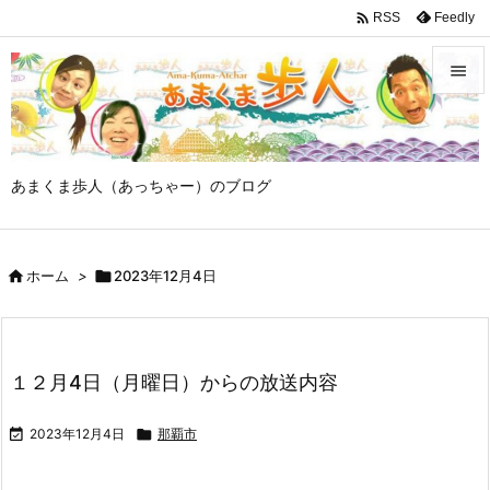

Feedly
RSS


メニュ

あまくま歩人（あっちゃー）のブログ
サイド

前へ

ホーム
>

2023年12月4日

次へ

検索
１２月4日（月曜日）からの放送内容

2023年12月4日

那覇市