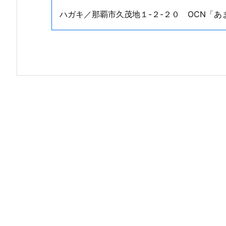
ハガキ／那覇市久茂地１-２-２０ OCN「あ