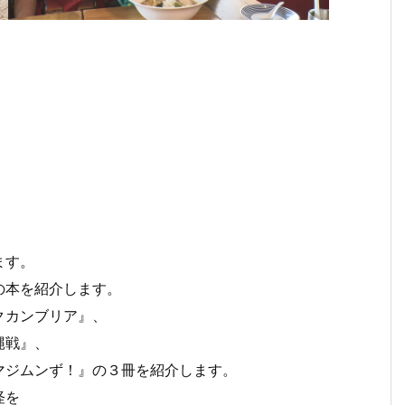
ます。
の本を紹介します。
クカンブリア』、
縄戦』、
マジムンず！』の３冊を紹介します。
怪を