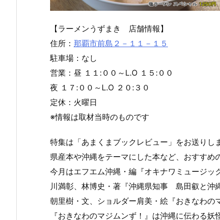
【ラーメンうずまき 店舗情報】
住所：
那覇市前島２－１１－１５
駐車場：なし
営業：昼 １１:００～L.O １５:００
夜 １７:００～L.O ２０:３０
定休：火曜日
※情報は取材当時のものです
特集は「あまくまブックレビュー」をお送りし
県産本や沖縄をテーマにした本など、おすすめ
今月はエフエム沖縄・編『オキナワミュージッ
川満彰、林博史・著『沖縄県知事 島田叡と沖
朝里樹・文、ショルダー肩美・絵『おきなわの
『おきなわのマジムンず！』は沖縄に伝わる妖