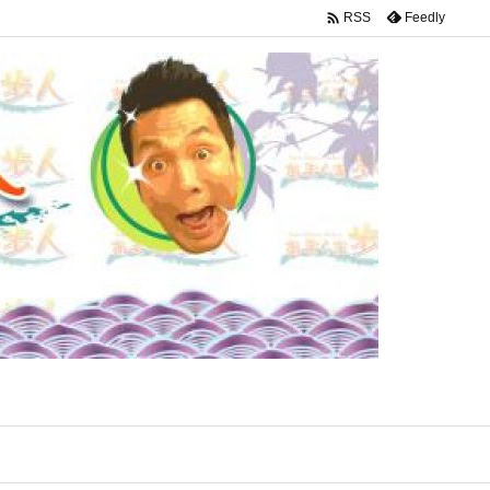

Feedly
RSS