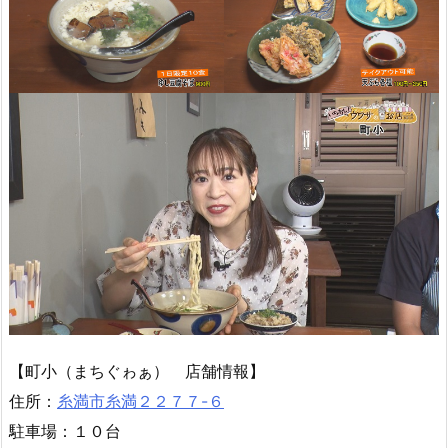
【町小（まちぐゎぁ） 店舗情報】
住所：
糸満市糸満２２７７-６
駐車場：１０台