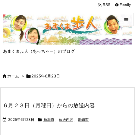

Feedly
RSS


メニュ

あまくま歩人（あっちゃー）のブログ
サイド

前へ

ホーム
>

2025年6月23日

次へ

検索
６月２３日（月曜日）からの放送内容

2025年6月23日

糸満市
,
放送内容
,
那覇市