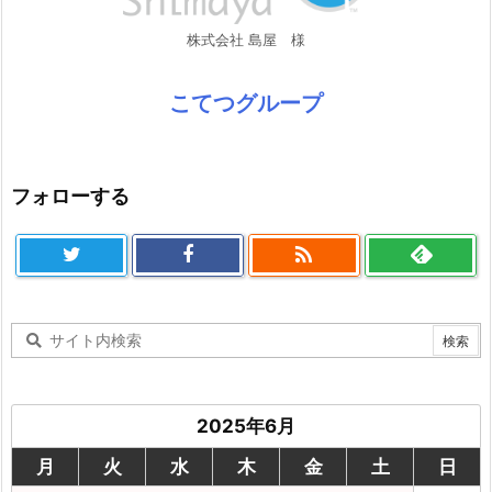
株式会社 島屋 様
こてつグループ
フォローする

2025年6月
月
火
水
木
金
土
日