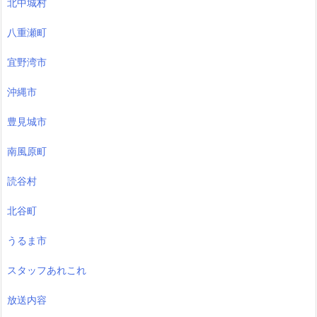
北中城村
八重瀬町
宜野湾市
沖縄市
豊見城市
南風原町
読谷村
北谷町
うるま市
スタッフあれこれ
放送内容