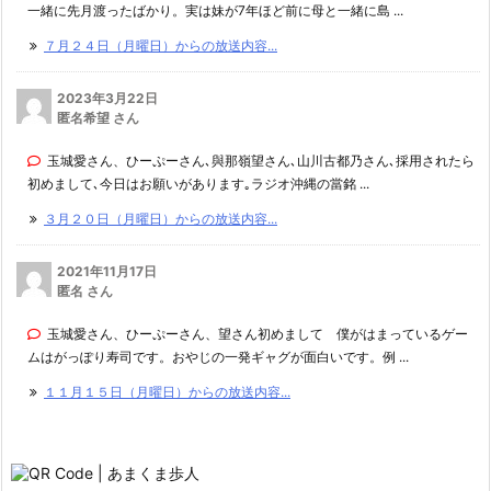
一緒に先月渡ったばかり。実は妹が7年ほど前に母と一緒に島 ...
７月２４日（月曜日）からの放送内容...
2023年3月22日
匿名希望 さん
玉城愛さん、ひーぷーさん､與那嶺望さん､山川古都乃さん､採用されたら
初めまして､今日はお願いがあります｡ラジオ沖縄の當銘 ...
３月２０日（月曜日）からの放送内容...
2021年11月17日
匿名 さん
玉城愛さん、ひーぷーさん、望さん初めまして 僕がはまっているゲー
ムはがっぽり寿司です。おやじの一発ギャグが面白いです。例 ...
１１月１５日（月曜日）からの放送内容...