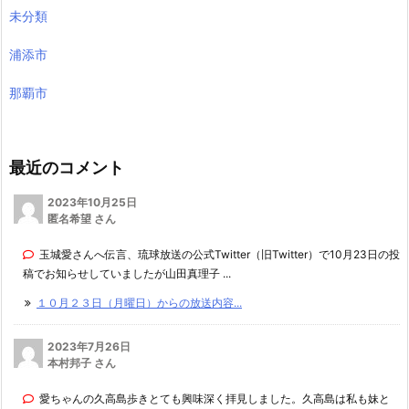
未分類
浦添市
那覇市
最近のコメント
2023年10月25日
匿名希望 さん
玉城愛さんへ伝言、琉球放送の公式Twitter（旧Twitter）で10月23日の投
稿でお知らせしていましたが山田真理子 ...
１０月２３日（月曜日）からの放送内容...
2023年7月26日
本村邦子 さん
愛ちゃんの久高島歩きとても興味深く拝見しました。久高島は私も妹と