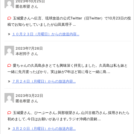
2023年10月25日
匿名希望 さん
玉城愛さんへ伝言、琉球放送の公式Twitter（旧Twitter）で10月23日の投
稿でお知らせしていましたが山田真理子 ...
１０月２３日（月曜日）からの放送内容...
2023年7月26日
本村邦子 さん
愛ちゃんの久高島歩きとても興味深く拝見しました。久高島は私も妹と
一緒に先月渡ったばかり。実は妹が7年ほど前に母と一緒に島 ...
７月２４日（月曜日）からの放送内容...
2023年3月22日
匿名希望 さん
玉城愛さん、ひーぷーさん､與那嶺望さん､山川古都乃さん､採用されたら
初めまして､今日はお願いがあります｡ラジオ沖縄の當銘 ...
３月２０日（月曜日）からの放送内容...