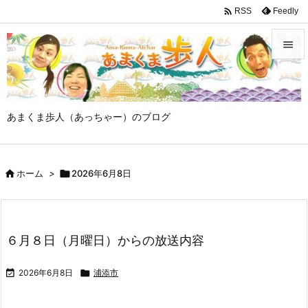

Feedly
RSS


メニュ

あまくま歩人（あっちゃー）のブログ
サイド

前へ

ホーム
>

2026年6月8日

次へ

検索
６月８日（月曜日）からの放送内容

2026年6月8日

浦添市