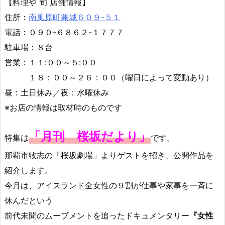
【料理や 旬 店舗情報】
住所：
南風原町兼城６０９-５１
電話：０９０-６８６２-１７７７
駐車場：８台
営業：１１:００～５:００
１８：００～２６：００（曜日によって変動あり）
昼：土日休み／夜：水曜休み
※お店の情報は取材時のものです
「月刊 桜坂だより」
特集は
です。
那覇市牧志の「桜坂劇場」よりゲストを招き、公開作品を
紹介します。
今月は、アイスランド全女性の９割が仕事や家事を一斉に
休んだという
前代未聞のムーブメントを追ったドキュメンタリー
『女性