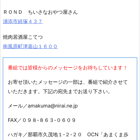
ＲＯＮＤ ちいさなおやつ屋さん
浦添市経塚４３７
焼肉居酒屋こてつ
南風原町津嘉山１６００
番組では皆様からのメッセージをお待ちしています！
お寄せ頂いたメッセージの一部は、番組で紹介させて
いただきます。下記の宛先までお送り下さい。
メール／amakuma@nirai.ne.jp
FAX／０９８-８６３-０６０９
ハガキ／那覇市久茂地１-２-２０ OCN「あまくま歩