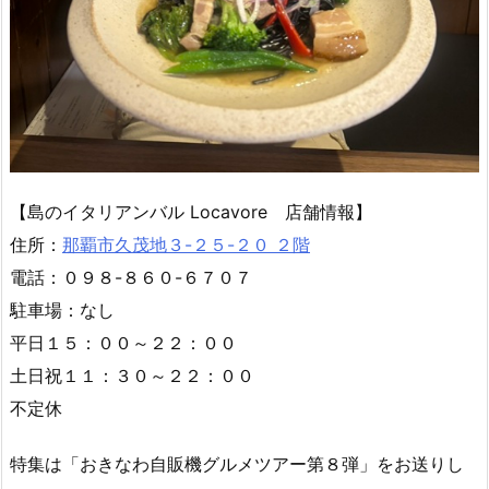
【島のイタリアンバル Locavore 店舗情報】
住所：
那覇市久茂地３-２５-２０ ２階
電話：０９８-８６０-６７０７
駐車場：なし
平日１５：００～２２：００
土日祝１１：３０～２２：００
不定休
特集は「おきなわ自販機グルメツアー第８弾」をお送りし