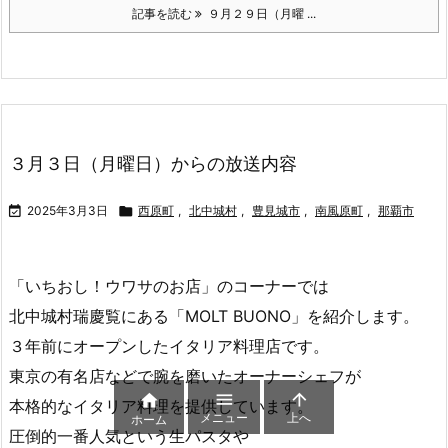
【パティスリー アカヒロ 店舗情報】
住所：
南風原町津嘉山１２７７－１２
営業：１０：００～１８：００
休：水曜（＋不定）
駐車場：１４台
電話：０９８－８９４－６８６６
【ケーキと焼菓子 イロトリドリ 店舗情報】
住所：
那覇市首里真和志町２－２１ー３
営業：１１：００～１８：００
休：水曜（＋不定）
駐車場：２台
電話：０９８－９４３－６４００



メニュー
上へ
ホーム
【パティスリー ココロ 店舗情報】