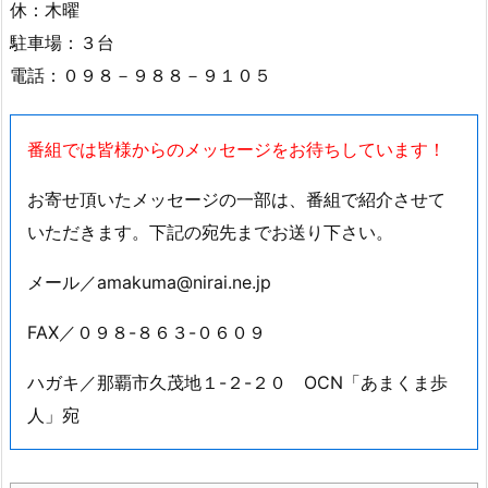
時間：６：００～１５：００
定休日：不定休
※お店の情報は取材時のものです
特集は「チーズケーキバンザイ！ 第６弾」をお送りしま
す。
チーズケーキが大好物だという愛ちゃんが、
人気店のイチオシ商品をリポートします。
視聴者の情報を元に訪れた南風原の洋菓子店では
旬の果物をぜいたくに使った季節限定のチーズケーキを試
食しました。
首里の店舗では地産地消をテーマに地元食材を使って作っ
た商品を頂きました。
米粉を使ったグルテンフリーのチーズケーキも紹介しま
す。