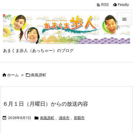

Feedly
RSS


メニュ

あまくま歩人（あっちゃー）のブログ
サイド

前へ

ホーム
>

南風原町

次へ

検索
６月１日（月曜日）からの放送内容

2026年6月1日

南風原町
,
浦添市
,
那覇市