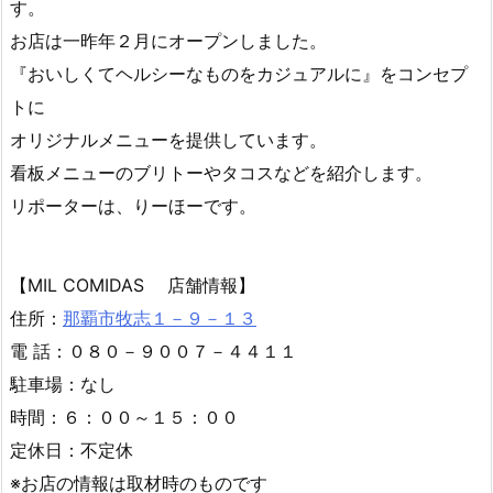
FAX／０９８-８６３-０６０９
ハガキ／那覇市久茂地１-２-２０ OCN「あまくま歩
人」宛
記事を読む
１１月１０日（月 ...
９月２９日（月曜日）からの放送内容

2025年9月29日

西原町
,
南風原町
,
那覇市
「いちおし！ウワサのお店」のコーナーでは