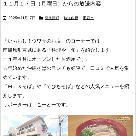
１１月１７日（月曜日）からの放送内容

2025年11月17日

南風原町
,
放送内容
,
那覇市
「いちおし！ウワサのお店」のコーナーでは
南風原町兼城にある「料理や 旬」を紹介します。
一昨年４月にオープンした居酒屋です。
去年始めた沖縄そばのランチも好評で、口コミで人気を集
めています。
『ＭＩＸそば』や『てびちそば』などの人気メニューを紹
介します。
リポーターは、こーとーです。