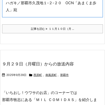
パインバターサンド https://sunrise-
higashi.okinawa/
きくらげ小町 https://kikurage-
komachi.com/
いちごビール ぎのビ！
https://www.instagram.com/izakaya_saigyo/
緋桜肉 https://hizakurabeef.jp/
泡盛まるた https://takazato-maruta.jp/
番組では皆様からのメッセージをお待ちしています！
お寄せ頂いたメッセージの一部は、番組で紹介させて
いただきます。下記の宛先までお送り下さい。
メール／amakuma@nirai.ne.jp