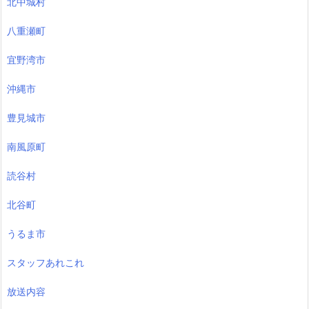
北中城村
八重瀬町
宜野湾市
沖縄市
豊見城市
南風原町
読谷村
北谷町
うるま市
スタッフあれこれ
放送内容