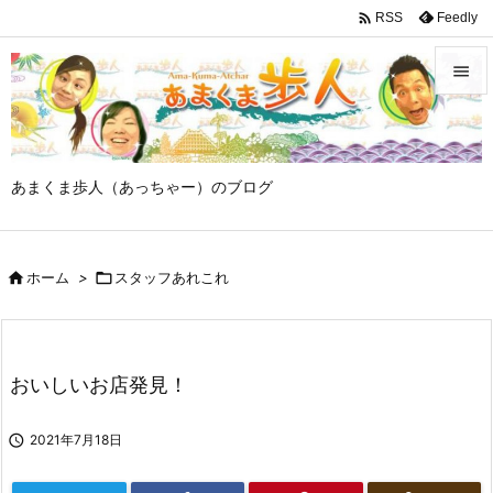

Feedly
RSS


メニュ

あまくま歩人（あっちゃー）のブログ
サイド

前へ

ホーム
>

スタッフあれこれ

次へ

検索
おいしいお店発見！

2021年7月18日