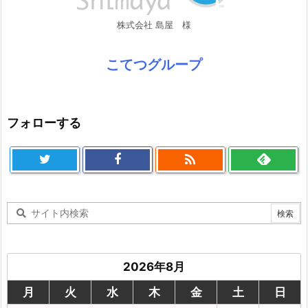
株式会社 島屋 様
こてつグループ
フォローする

2026年8月
月
火
水
木
金
土
日