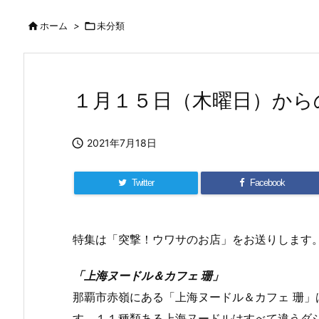

ホーム
>

未分類
１月１５日（木曜日）から

2021年7月18日
Twitter
Facebook
特集は「突撃！ウワサのお店」をお送りします
「上海ヌードル＆カフェ 珊」
那覇市赤嶺にある「上海ヌードル＆カフェ 珊
す。１１種類ある上海ヌードルはすべて違うダ