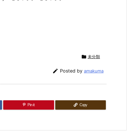

未分類

Posted by
amakuma
Pin it
Copy