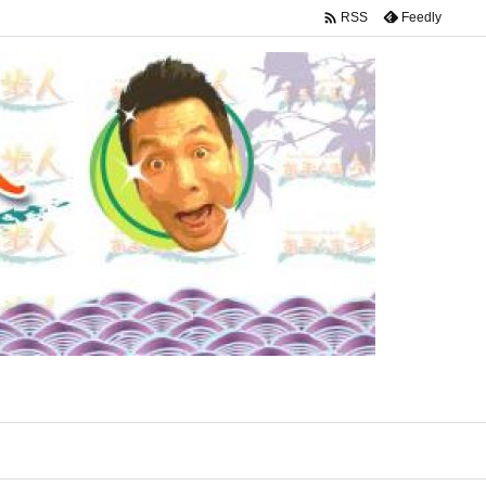

Feedly
RSS