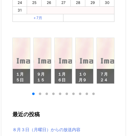
24
25
26
27
28
29
30
31
« 7月
月
１月
９月
１月
１０
７月
７月
４
５日
１５
６日
月９
２４
１２
（月
日
（月
日
日
日
月
曜
（月
曜
（月
（月
（月
日）
曜
日）
曜
曜
曜
）
から
日）
から
日）
日）
日）
ら
の放
から
の放
から
から
から
最近の投稿
放
送内
の放
送内
の放
の放
の放
内
容
送内
容
送内
送内
送内
容
容
容
容
８月３日（月曜日）からの放送内容