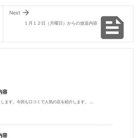

Next

１月１２日（月曜日）からの放送内容
１０
７月
７月
７月
６月
６月
６
月９
２４
１２
５日
２８
２１
１
日
日
日
（月
日
日
日
内容
（月
（月
（月
曜
（月
（月
（
曜
曜
曜
日）
曜
曜
曜
ます。今回も口コミで人気の店を紹介します。 ...
日）
日）
日）
から
日）
日）
日
から
から
から
の放
から
から
か
の放
の放
の放
送内
の放
の放
の
送内
送内
送内
容
送内
送内
送
容
容
容
容
容
容
内容