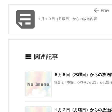


Prev
１月１９日（月曜日）からの放送内容

関連記事
１月
９月
１月
５日
１５
６日
（月
日
（月
８月８日（木曜日）からの放送
曜
（月
曜
日）
曜
日）
特集は「突撃！ウワサのお店」をお送りし
から
日）
から
の放
から
の放
送内
の放
送内
容
送内
容
容
１月２日（月曜日）からの放送