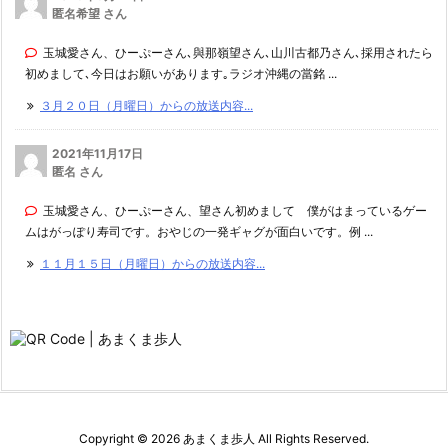
匿名希望 さん
玉城愛さん、ひーぷーさん､與那嶺望さん､山川古都乃さん､採用されたら
初めまして､今日はお願いがあります｡ラジオ沖縄の當銘 ...
３月２０日（月曜日）からの放送内容...
2021年11月17日
匿名 さん
玉城愛さん、ひーぷーさん、望さん初めまして 僕がはまっているゲー
ムはがっぽり寿司です。おやじの一発ギャグが面白いです。例 ...
１１月１５日（月曜日）からの放送内容...
Copyright ©
2026
あまくま歩人
All Rights Reserved.