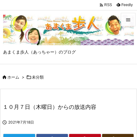

Feedly
RSS


メニュ

あまくま歩人（あっちゃー）のブログ
サイド

前へ

ホーム
>

未分類

次へ

検索
１０月７日（木曜日）からの放送内容

2021年7月18日