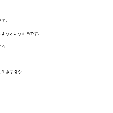
ます。
しようという企画です。
いる
の生き字引や