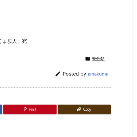
くま歩人」宛

未分類

Posted by
amakuma
Pin it
Copy