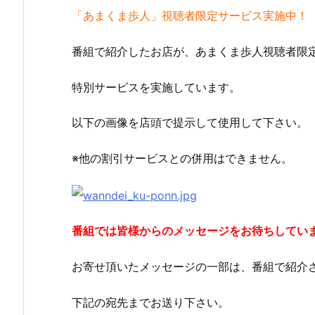
「あまくま歩人」視聴者限定サービス実施中！
番組で紹介したお店が、あまくま歩人視聴者限
特別サービスを実施しています。
以下の画像を店頭で提示して使用して下さい。
※他の割引サービスとの併用はできません。
１月
９月
１月
５日
１５
６日
（月
日
（月
曜
（月
曜
日）
曜
日）
番組では皆様からのメッセージをお待ちしてい
から
日）
から
の放
から
の放
送内
の放
送内
お寄せ頂いたメッセージの一部は、番組で紹介
容
送内
容
容
下記の宛先までお送り下さい。