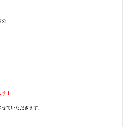
定の
１０
７月
７月
７月
６月
６月
６
月９
２４
１２
５日
２８
２１
１
日
日
日
（月
日
日
日
（月
（月
（月
曜
（月
（月
（
曜
曜
曜
日）
曜
曜
曜
ます！
日）
日）
日）
から
日）
日）
日
から
から
から
の放
から
から
か
の放
の放
の放
送内
の放
の放
の
させていただきます。
送内
送内
送内
容
送内
送内
送
容
容
容
容
容
容