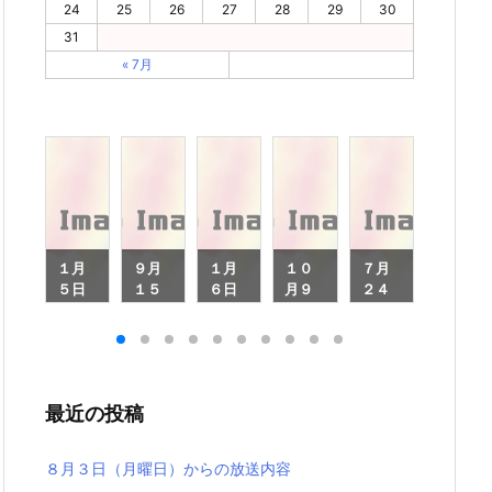
24
25
26
27
28
29
30
31
« 7月
月
１月
９月
１月
１０
７月
７月
４
５日
１５
６日
月９
２４
１２
（月
日
（月
日
日
日
月
曜
（月
曜
（月
（月
（月
日）
曜
日）
曜
曜
曜
）
から
日）
から
日）
日）
日）
ら
の放
から
の放
から
から
から
最近の投稿
放
送内
の放
送内
の放
の放
の放
内
容
送内
容
送内
送内
送内
容
容
容
容
８月３日（月曜日）からの放送内容