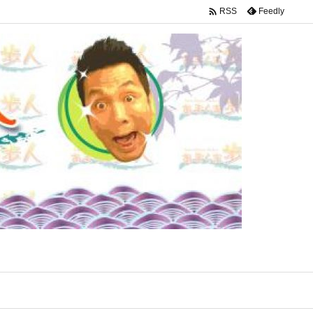

Feedly
RSS