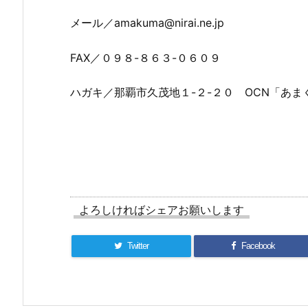
メール／amakuma@nirai.ne.jp
FAX／０９８-８６３-０６０９
ハガキ／那覇市久茂地１-２-２０ OCN「あま
よろしければシェアお願いします
Twitter
Facebook