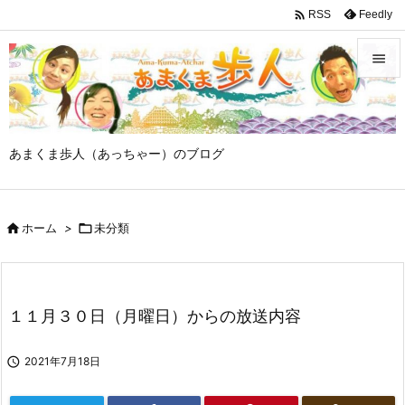

Feedly
RSS


メニュ

あまくま歩人（あっちゃー）のブログ
サイド

前へ

ホーム
>

未分類

次へ

検索
１１月３０日（月曜日）からの放送内容

2021年7月18日