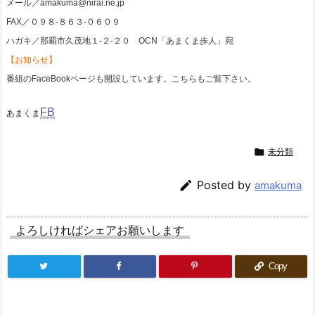
メール／amakuma@nirai.ne.jp
FAX／０９８-８６３-０６０９
ハガキ／那覇市久茂地１-２-２０ OCN「あまくま歩人」宛
【お知らせ】
番組のFaceBookページも開設しています。こちらもご覧下さい。
FB
あまくま

未分類

Posted by
amakuma
よろしければシェアお願いします
Copy