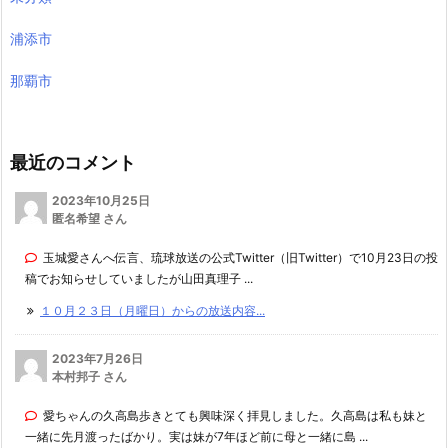
浦添市
那覇市
最近のコメント
2023年10月25日
匿名希望 さん
玉城愛さんへ伝言、琉球放送の公式Twitter（旧Twitter）で10月23日の投
稿でお知らせしていましたが山田真理子 ...
１０月２３日（月曜日）からの放送内容...
2023年7月26日
本村邦子 さん
愛ちゃんの久高島歩きとても興味深く拝見しました。久高島は私も妹と
一緒に先月渡ったばかり。実は妹が7年ほど前に母と一緒に島 ...