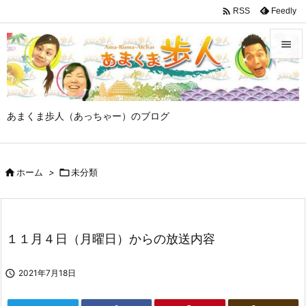

Feedly
RSS


メニュ

あまくま歩人（あっちゃー）のブログ
サイド

前へ

ホーム
>

未分類

次へ

検索
１１月４日（月曜日）からの放送内容

2021年7月18日