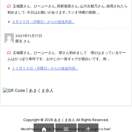
玉城愛さん、ひーぷーさん､與那嶺望さん､山川古都乃さん､採用されたら
初めまして､今日はお願いがあります｡ラジオ沖縄の當銘 ...
３月２０日（月曜日）からの放送内容...
2021年11月17日
匿名 さん
玉城愛さん、ひーぷーさん、望さん初めまして 僕がはまっているゲー
ムはがっぽり寿司です。おやじの一発ギャグが面白いです。例 ...
１１月１５日（月曜日）からの放送内容...
Copyright ©
2026
あまくま歩人
All Rights Reserved.



WordPress Luxeritas Theme is provided by "
Thought is free
".