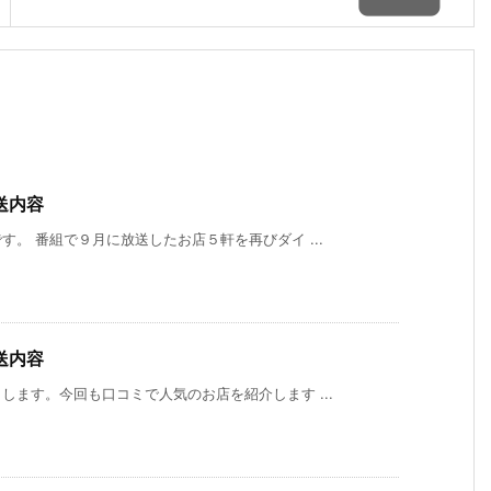
送内容
。 番組で９月に放送したお店５軒を再びダイ ...
６月
５月
４月
４月
３月
２月
２
１５
１８
２０
１３
２３
２３
１
日
日
日
日
日
日
日
（月
（月
（月
（月
（月
（月
（
曜
曜
曜
曜
曜
曜
曜
送内容
日）
日）
日）
日）
日）
日）
日
から
から
から
から
から
から
か
ます。今回も口コミで人気のお店を紹介します ...
の放
の放
の放
の放
の放
の放
の
送内
送内
送内
送内
送内
送内
送
容
容
容
容
容
容
容