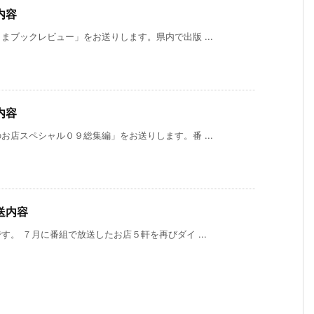
内容
ブックレビュー」をお送りします。県内で出版 ...
内容
店スペシャル０９総集編」をお送りします。番 ...
送内容
。 ７月に番組で放送したお店５軒を再びダイ ...