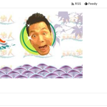

Feedly
RSS