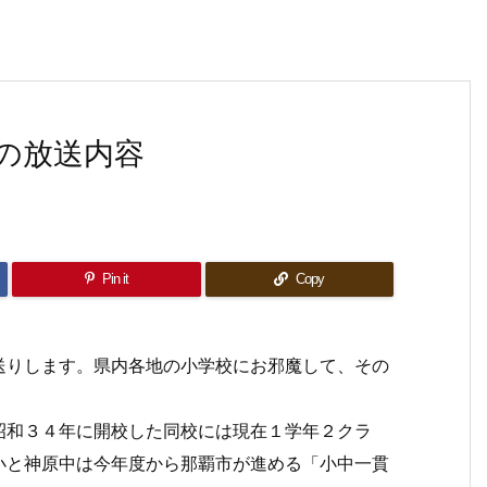
の放送内容
Pin it
Copy
送りします。県内各地の小学校にお邪魔して、その
昭和３４年に開校した同校には現在１学年２クラ
小と神原中は今年度から那覇市が進める「小中一貫