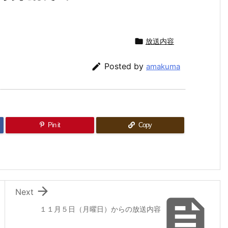

放送内容

Posted by
amakuma
Pin it
Copy

Next

１１月５日（月曜日）からの放送内容