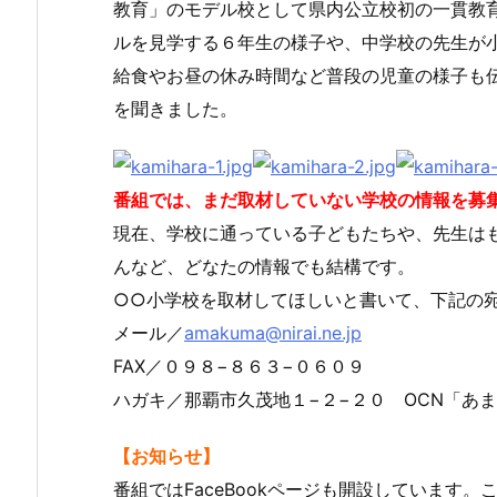
教育」のモデル校として県内公立校初の一貫教
ルを見学する６年生の様子や、中学校の先生が
給食やお昼の休み時間など普段の児童の様子も
を聞きました。
番組では、まだ取材していない学校の情報を募
現在、学校に通っている子どもたちや、先生は
んなど、どなたの情報でも結構です。
○○小学校を取材してほしいと書いて、下記の
メール／
amakuma@nirai.ne.jp
FAX／０９８−８６３−０６０９
ハガキ／那覇市久茂地１−２−２０ OCN「あ
【お知らせ】
番組ではFaceBookページも開設しています