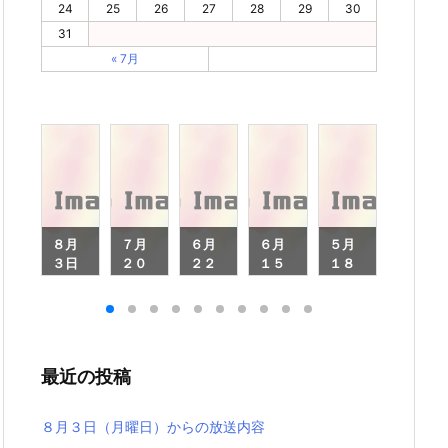
24
25
26
27
28
29
30
31
« 7月
月
８月
７月
６月
６月
５月
４月
６
３日
２０
２２
１５
１８
２０
（月
日
日
日
日
日
月
曜
（月
（月
（月
（月
（月
日）
曜
曜
曜
曜
曜
）
から
日）
日）
日）
日）
日）
ら
の放
から
から
から
から
から
最近の投稿
放
送内
の放
の放
の放
の放
の放
内
容
送内
送内
送内
送内
送内
容
容
容
容
容
８月３日（月曜日）からの放送内容