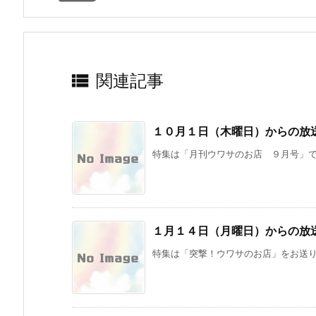

関連記事
１０月１日（木曜日）からの放
特集は「月刊ウワサのお店 ９月号」です
８月
７月
６月
３日
２０
２２
（月
日
日
曜
（月
（月
日）
曜
曜
１月１４日（月曜日）からの放
から
日）
日）
の放
から
から
特集は「突撃！ウワサのお店」をお送りし
送内
の放
の放
容
送内
送内
容
容