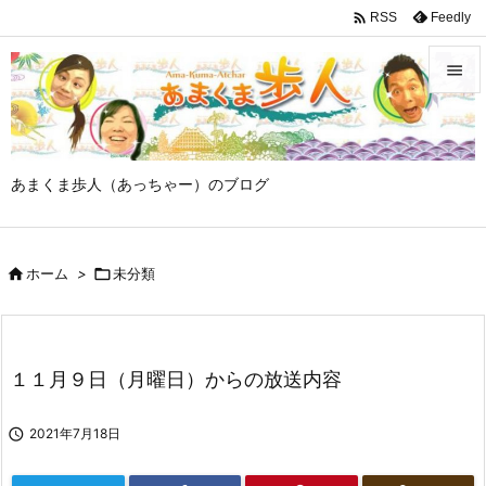

Feedly
RSS


メニュ

あまくま歩人（あっちゃー）のブログ
サイド

前へ

ホーム
>

未分類

次へ

検索
１１月９日（月曜日）からの放送内容

2021年7月18日