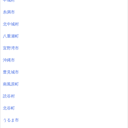
糸満市
北中城村
八重瀬町
宜野湾市
沖縄市
豊見城市
南風原町
読谷村
北谷町
うるま市