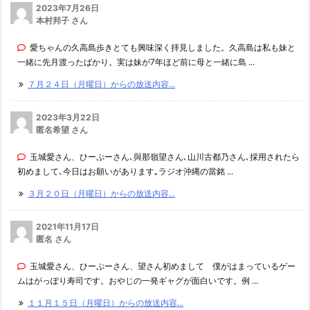
2023年7月26日
本村邦子 さん
愛ちゃんの久高島歩きとても興味深く拝見しました。久高島は私も妹と
一緒に先月渡ったばかり。実は妹が7年ほど前に母と一緒に島 ...
７月２４日（月曜日）からの放送内容...
2023年3月22日
匿名希望 さん
玉城愛さん、ひーぷーさん､與那嶺望さん､山川古都乃さん､採用されたら
初めまして､今日はお願いがあります｡ラジオ沖縄の當銘 ...
３月２０日（月曜日）からの放送内容...
2021年11月17日
匿名 さん
玉城愛さん、ひーぷーさん、望さん初めまして 僕がはまっているゲー
ムはがっぽり寿司です。おやじの一発ギャグが面白いです。例 ...
１１月１５日（月曜日）からの放送内容...