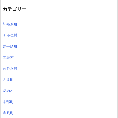
カテゴリー
与那原町
今帰仁村
嘉手納町
国頭村
宜野座村
西原町
恩納村
本部町
金武町