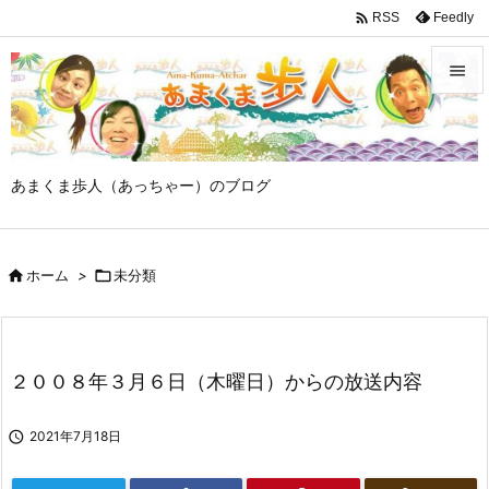

Feedly
RSS


メニュ

あまくま歩人（あっちゃー）のブログ
サイド

前へ

ホーム
>

未分類

次へ

検索
２００８年３月６日（木曜日）からの放送内容

2021年7月18日