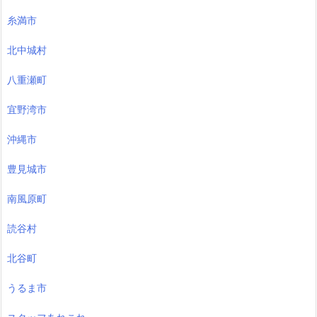
糸満市
北中城村
八重瀬町
宜野湾市
沖縄市
豊見城市
南風原町
読谷村
北谷町
うるま市