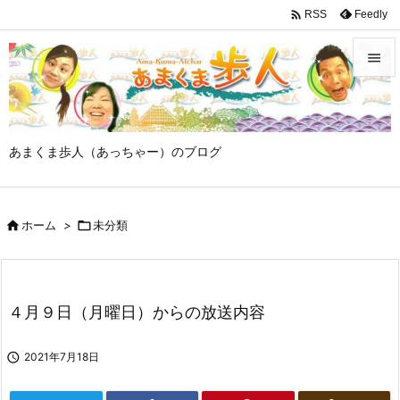

Feedly
RSS


メニュ

あまくま歩人（あっちゃー）のブログ
サイド

前へ

ホーム
>

未分類

次へ

検索
４月９日（月曜日）からの放送内容

2021年7月18日