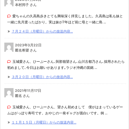
本村邦子 さん
愛ちゃんの久高島歩きとても興味深く拝見しました。久高島は私も妹と
一緒に先月渡ったばかり。実は妹が7年ほど前に母と一緒に島 ...
７月２４日（月曜日）からの放送内容...
2023年3月22日
匿名希望 さん
玉城愛さん、ひーぷーさん､與那嶺望さん､山川古都乃さん､採用されたら
初めまして､今日はお願いがあります｡ラジオ沖縄の當銘 ...
３月２０日（月曜日）からの放送内容...
2021年11月17日
匿名 さん
玉城愛さん、ひーぷーさん、望さん初めまして 僕がはまっているゲー
ムはがっぽり寿司です。おやじの一発ギャグが面白いです。例 ...
１１月１５日（月曜日）からの放送内容...