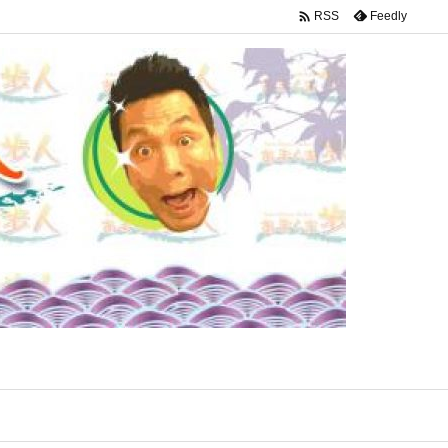

Feedly
RSS