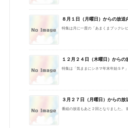
８月１日（月曜日）からの放送
特集は月に一度の「あまくまブックレビュ
１２月２４日（木曜日）からの
特集は「気ままにシネマ年末年始ＳＰ」を
８月
７月
６月
３日
２０
２２
（月
日
日
曜
（月
（月
日）
曜
曜
から
日）
日）
３月２７日（月曜日）からの放
の放
から
から
送内
の放
の放
番組の放送もあと２回となりました。 前
容
送内
送内
容
容