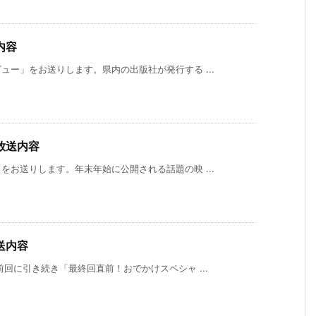
内容
ー」をお送りします。県内の出版社が発行する ...
放送内容
お送りします。年末年始に公開される話題の映 ...
６月
５月
４月
４月
３月
２月
２
１５
１８
２０
１３
２３
２３
１
日
日
日
日
日
日
日
（月
（月
（月
（月
（月
（月
（
曜
曜
曜
曜
曜
曜
曜
日）
日）
日）
日）
日）
日）
日
送内容
から
から
から
から
から
から
か
の放
の放
の放
の放
の放
の放
の
回に引き続き「最終回直前！おでかけスペシャ ...
送内
送内
送内
送内
送内
送内
送
容
容
容
容
容
容
容