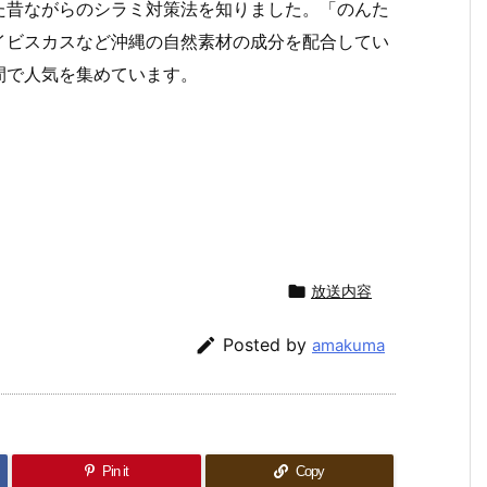
た昔ながらのシラミ対策法を知りました。「のんた
イビスカスなど沖縄の自然素材の成分を配合してい
間で人気を集めています。
）

放送内容

Posted by
amakuma
Pin it
Copy