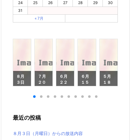
24
25
26
27
28
29
30
31
« 7月
月
８月
７月
６月
６月
５月
４月
６
３日
２０
２２
１５
１８
２０
（月
日
日
日
日
日
月
曜
（月
（月
（月
（月
（月
日）
曜
曜
曜
曜
曜
）
から
日）
日）
日）
日）
日）
ら
の放
から
から
から
から
から
最近の投稿
放
送内
の放
の放
の放
の放
の放
内
容
送内
送内
送内
送内
送内
容
容
容
容
容
８月３日（月曜日）からの放送内容