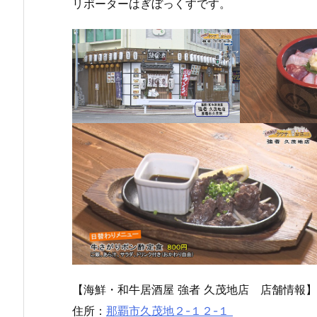
リポーターはぎぼっくすです。
【海鮮・和牛居酒屋 強者 久茂地店 店舗情報】
住所：
那覇市久茂地２-１２-１