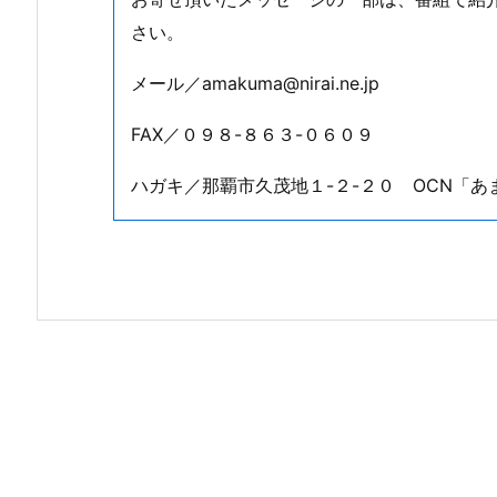
さい。
メール／amakuma@nirai.ne.jp
FAX／０９８-８６３-０６０９
ハガキ／那覇市久茂地１-２-２０ OCN「あ