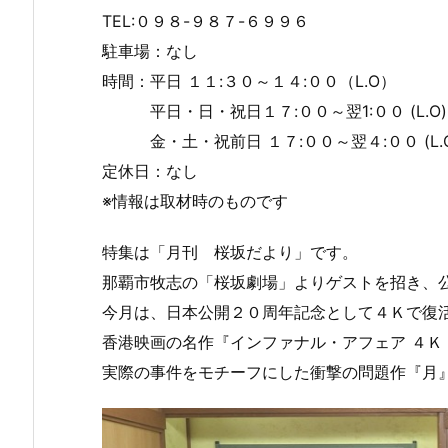
TEL:０９８-９８７-６９９６
駐車場：なし
時間：平日 １１:３０～１４:００（L.O）
平日・日・祝日１７:００～翌1:００ (L.O)
金・土・祝前日 １７:００～翌４:００ (
定休日：なし
※情報は取材時のものです
特集は「月刊 桜坂だより」です。
那覇市牧志の「桜坂劇場」よりゲストを招き、
今月は、日本公開２０周年記念として４Ｋで復
香港映画の名作『インファナル・アフェア ４Ｋ
実際の事件をモチーフにした衝撃の問題作『月