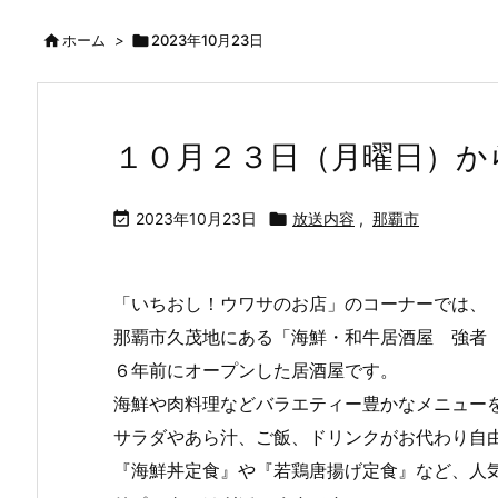

ホーム
>

2023年10月23日
１０月２３日（月曜日）か

2023年10月23日

放送内容
,
那覇市
「いちおし！ウワサのお店」のコーナーでは、
那覇市久茂地にある「海鮮・和牛居酒屋 強者
６年前にオープンした居酒屋です。
海鮮や肉料理などバラエティー豊かなメニュー
サラダやあら汁、ご飯、ドリンクがお代わり自
『海鮮丼定食』や『若鶏唐揚げ定食』など、人