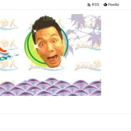

Feedly
RSS