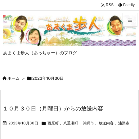

Feedly
RSS


メニュ

あまくま歩人（あっちゃー）のブログ
サイド

前へ

ホーム
>

2023年10月30日

次へ

検索
１０月３０日（月曜日）からの放送内容

2023年10月30日

西原町
,
八重瀬町
,
沖縄市
,
放送内容
,
浦添市