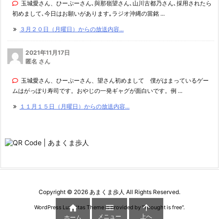
玉城愛さん、ひーぷーさん､與那嶺望さん､山川古都乃さん､採用されたら
初めまして､今日はお願いがあります｡ラジオ沖縄の當銘 ...
３月２０日（月曜日）からの放送内容...
2021年11月17日
匿名 さん
玉城愛さん、ひーぷーさん、望さん初めまして 僕がはまっているゲー
ムはがっぽり寿司です。おやじの一発ギャグが面白いです。例 ...
１１月１５日（月曜日）からの放送内容...
Copyright ©
2026
あまくま歩人
All Rights Reserved.



WordPress Luxeritas Theme is provided by "
Thought is free
".
メニュー
上へ
ホーム