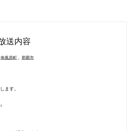
放送内容
南風原町
,
那覇市
介します。
が