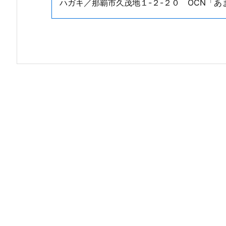
ハガキ／那覇市久茂地１-２-２０ OCN「あ