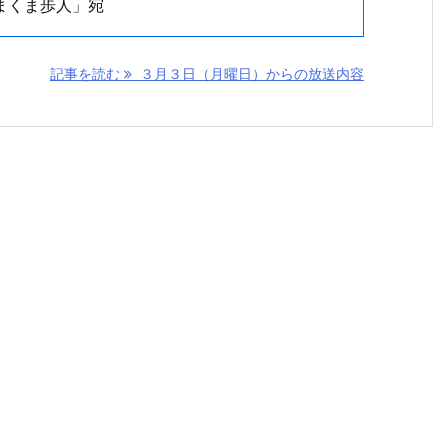
まくま歩人」宛
記事を読む
３月３日（月曜日）からの放送内容