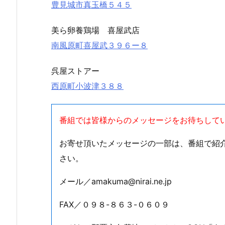
豊見城市真玉橋５４５
美ら卵養鶏場 喜屋武店
南風原町喜屋武３９６ー８
呉屋ストアー
西原町小波津３８８
番組では皆様からのメッセージをお待ちして
お寄せ頂いたメッセージの一部は、番組で紹
さい。
メール／amakuma@nirai.ne.jp
FAX／０９８-８６３-０６０９