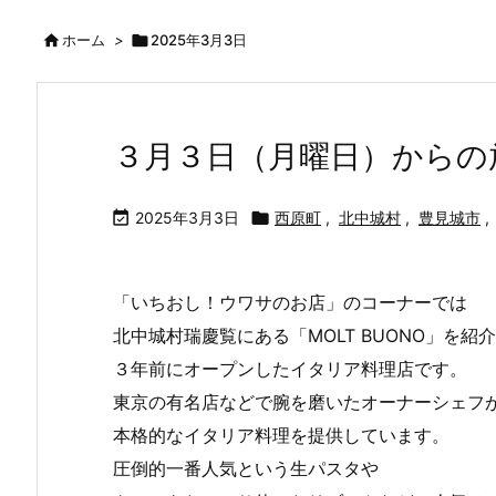

ホーム
>

2025年3月3日
３月３日（月曜日）からの

2025年3月3日

西原町
,
北中城村
,
豊見城市
,
「いちおし！ウワサのお店」のコーナーでは
北中城村瑞慶覧にある「MOLT BUONO」を紹
３年前にオープンしたイタリア料理店です。
東京の有名店などで腕を磨いたオーナーシェフ
本格的なイタリア料理を提供しています。
圧倒的一番人気という生パスタや