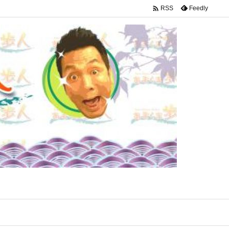

Feedly
RSS