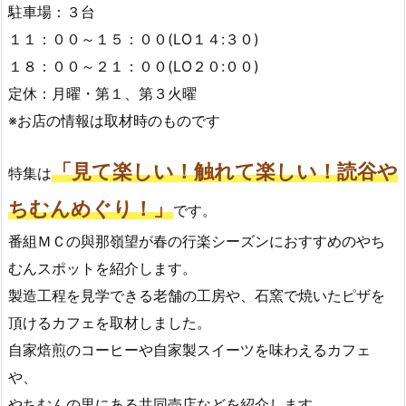
駐車場：３台
１１：００～１５：００(LO１４:３０)
１８：００～２１：００(LO２０:００)
定休：月曜・第１、第３火曜
※お店の情報は取材時のものです
「見て楽しい！触れて楽しい！読谷や
特集は
ちむんめぐり！」
です。
番組ＭＣの與那嶺望が春の行楽シーズンにおすすめのやち
むんスポットを紹介します。
製造工程を見学できる老舗の工房や、石窯で焼いたピザを
頂けるカフェを取材しました。
自家焙煎のコーヒーや自家製スイーツを味わえるカフェ
や、
やちむんの里にある共同売店などを紹介します。