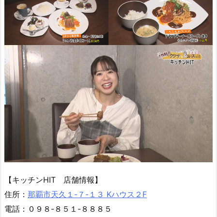
【キッチンHIT 店舗情報】
住所：
那覇市天久１-７-１３ Kハウス２F
電話：０９８-８５１-８８８５