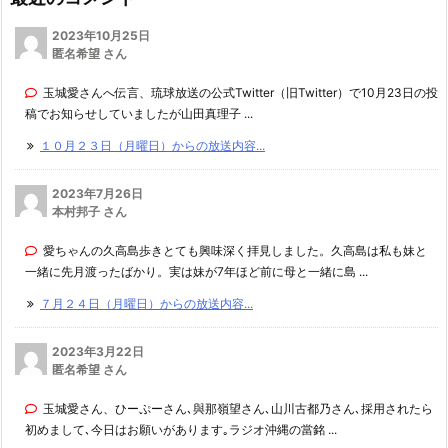
2023年10月25日
匿名希望 さん
玉城愛さんへ伝言、琉球放送の公式Twitter（旧Twitter）で10月23日の投
稿でお知らせしていましたが山田真理子 ...
１０月２３日（月曜日）からの放送内容...
2023年7月26日
本村邦子 さん
愛ちゃんの久高島歩きとても興味深く拝見しました。久高島は私も妹と
一緒に先月渡ったばかり。実は妹が7年ほど前に母と一緒に島 ...
７月２４日（月曜日）からの放送内容...
2023年3月22日
匿名希望 さん
玉城愛さん、ひーぷーさん､與那嶺望さん､山川古都乃さん､採用されたら
初めまして､今日はお願いがあります｡ラジオ沖縄の當銘 ...