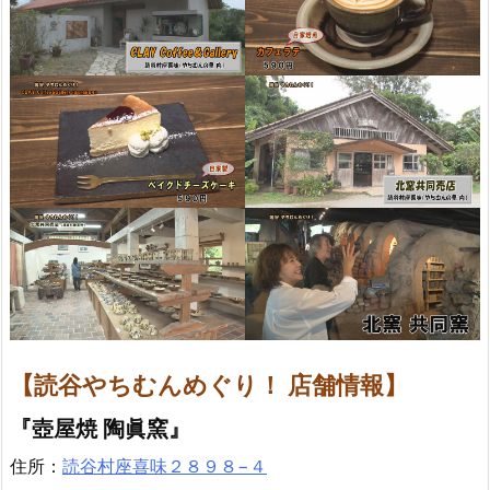
【読谷やちむんめぐり！ 店舗情報】
『壺屋焼 陶眞窯』
住所：
読谷村座喜味２８９８−４