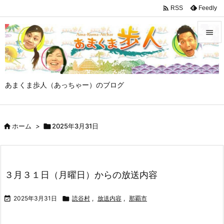

Feedly
RSS


メニュ

あまくま歩人（あっちゃー）のブログ
サイド

前へ

ホーム
>

2025年3月31日

次へ

検索
３月３１日（月曜日）からの放送内容

2025年3月31日

読谷村
,
放送内容
,
那覇市