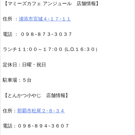
【マミーズカフェ アンジュール 店舗情報】
住所 ：
浦添市宮城４-１７-１１
電話 ： ０９８-８７３-３０３７
ランチ１１:００～１７:００ (L.O.１６:３０）
定休日：日曜・祝日
駐車場：５台
【とんかつ小やじ 店舗情報】
住所：
那覇市松尾２-８-３４
電話：０９８-８９４-３６０７