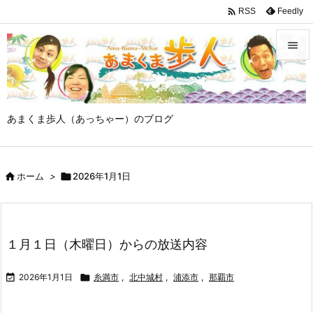

Feedly
RSS


メニュ

あまくま歩人（あっちゃー）のブログ
サイド

前へ

ホーム
>

2026年1月1日

次へ

検索
１月１日（木曜日）からの放送内容

2026年1月1日

糸満市
,
北中城村
,
浦添市
,
那覇市