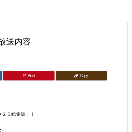
放送内容
Pin it
Copy
０２５総集編」！
を、