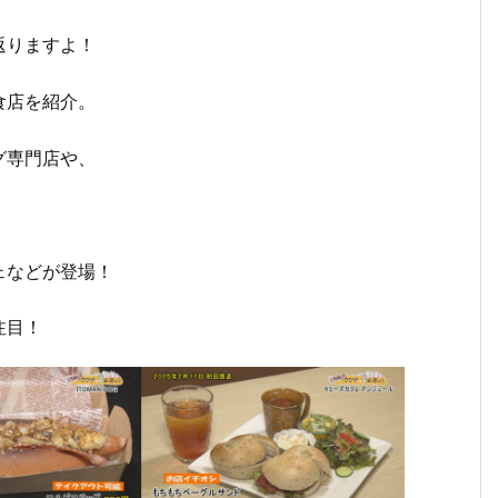
返りますよ！
食店を紹介。
グ専門店や、
ェなどが登場！
注目！