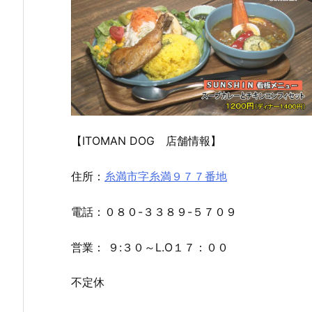
【ITOMAN DOG 店舗情報】
７月
１月
９月
住所：
糸満市字糸満９７７番地
２７
１日
１日
日
（木
（月
（月
曜
曜
電話：０８０-３３８９-５７０９
曜
日）
日）
日）
から
から
営業： ９:３０～L.O１７：００
から
の放
の放
の放
送内
送内
送内
容
容
不定休
容