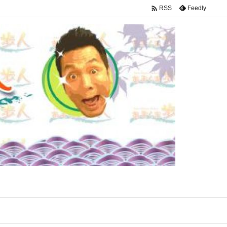

Feedly
RSS