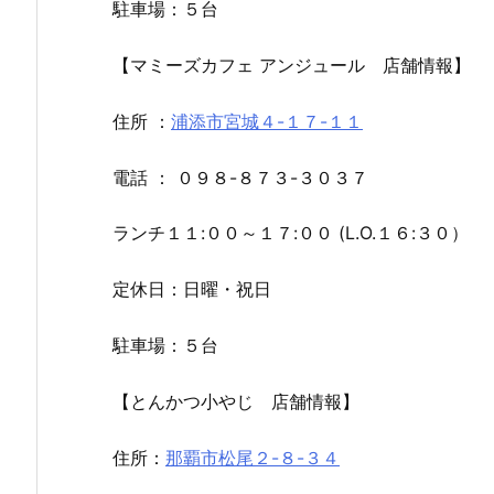
駐車場：５台
【マミーズカフェ アンジュール 店舗情報】
住所 ：
浦添市宮城４-１７-１１
電話 ： ０９８-８７３-３０３７
ランチ１１:００～１７:００ (L.O.１６:３０）
定休日：日曜・祝日
駐車場：５台
【とんかつ小やじ 店舗情報】
住所：
那覇市松尾２-８-３４