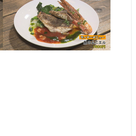
６月
２月
１月
４月
３月
１２
１
２３
２４
１３
１５
１１
月１
月
日
日
日
日
日
１日
１
（月
（月
（月
（月
（月
（月
（
曜
曜
曜
曜
曜
曜
曜
日）
日）
日）
日）
日）
日）
日
から
から
から
から
から
から
か
の放
の放
の放
の放
の放
の放
の
送内
送内
送内
送内
送内
送内
送
容
容
容
容
容
容
容