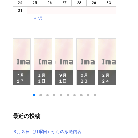
24
25
26
27
28
29
30
31
« 7月
０
７月
１月
９月
６月
２月
１月
３
２７
１日
１日
２３
２４
１３
日
日
（木
（月
日
日
日
月
（月
曜
曜
（月
（月
（月
曜
日）
日）
曜
曜
曜
）
日）
から
から
日）
日）
日）
ら
から
の放
の放
から
から
から
最近の投稿
放
の放
送内
送内
の放
の放
の放
内
送内
容
容
送内
送内
送内
容
容
容
容
８月３日（月曜日）からの放送内容