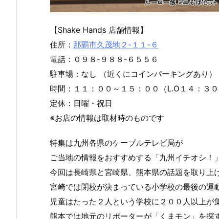
【Shake Hands 店舗情報】
住所：
那覇市久茂地２-１１-６
電話：０９８-９８８-６５５６
駐車場：なし （近くにコインパーキングあり）
時間：１１：００～１５：００（L.O１４：
定休：日曜・祝日
※お店の情報は取材時のものです
特集は九州各県のケーブルテレビ局が
ご当地の情報をおすすめする「九州イチオシ！
今回は長崎県と宮崎県、熊本県の話題を取り上
宮崎では閉校が決まっている小学校の最後の運
児童はたった２人という学校に２００人以上が
熊本では地元のリポーターが「くまモン」を探