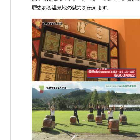
歴史ある温泉地の魅力を伝えます。
８月
７月
７月
３日
２７
２０
（月
日
日
曜
（月
（月
日）
曜
曜
から
日）
日）
の放
から
から
送内
の放
の放
容
送内
送内
容
容