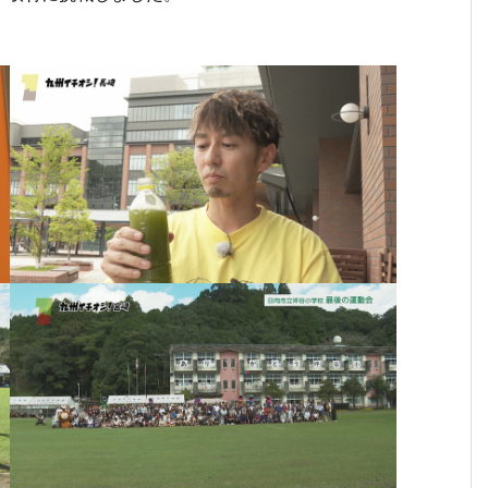
７月
６月
６月
６月
６月
５月
５
１３
２９
２２
１５
１日
２５
１
日
日
日
日
（月
日
日
（月
（月
（月
（月
曜
（月
（
曜
曜
曜
曜
日）
曜
曜
日）
日）
日）
日）
から
日）
日
から
から
から
から
の放
から
か
の放
の放
の放
の放
送内
の放
の
送内
送内
送内
送内
容
送内
送
容
容
容
容
容
容