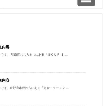
送内容
は、 那覇市おもろまちにある「ＳＯＵＰ Ｓ ...
送内容
は、宜野湾市我如古にある「定食・ラーメン ...