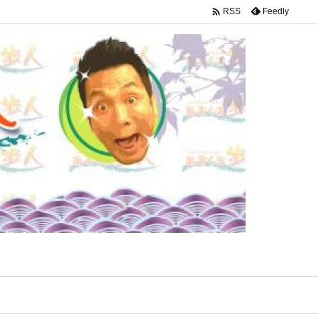

Feedly
RSS