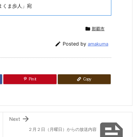
まくま歩人」宛

那覇市

Posted by
amakuma
Pin it
Copy

Next

２月２日（月曜日）からの放送内容