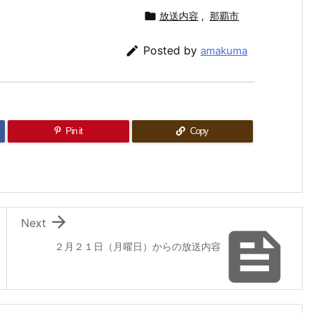

放送内容
,
那覇市

Posted by
amakuma
Pin it
Copy

Next

２月２１日（月曜日）からの放送内容