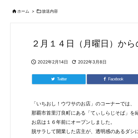

ホーム
>

放送内容
２月１４日（月曜日）から

2022年2月14日

2022年3月8日
Twitter
Facebook
「いちおし！ウワサのお店」のコーナーでは、
那覇市首里汀良町にある「てぃしらじそば」を
お店は１６年前にオープンしました。
脱サラして開業した店主が、透明感のあるダシ