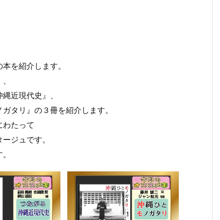
の本を紹介します。
』、
沖縄近現代史』、
ノガタリ』の３冊を紹介します。
６月
５月
４月
４月
３月
２月
２
にわたって
１５
１８
２０
１３
２３
２３
１
タージュです。
日
日
日
日
日
日
日
（月
（月
（月
（月
（月
（月
（
す。
曜
曜
曜
曜
曜
曜
曜
日）
日）
日）
日）
日）
日）
日
から
から
から
から
から
から
か
の放
の放
の放
の放
の放
の放
の
送内
送内
送内
送内
送内
送内
送
容
容
容
容
容
容
容