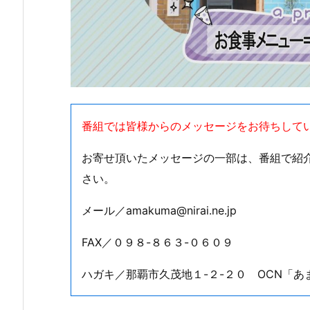
番組では皆様からのメッセージをお待ちして
お寄せ頂いたメッセージの一部は、番組で紹
さい。
メール／amakuma@nirai.ne.jp
FAX／０９８-８６３-０６０９
ハガキ／那覇市久茂地１-２-２０ OCN「あ