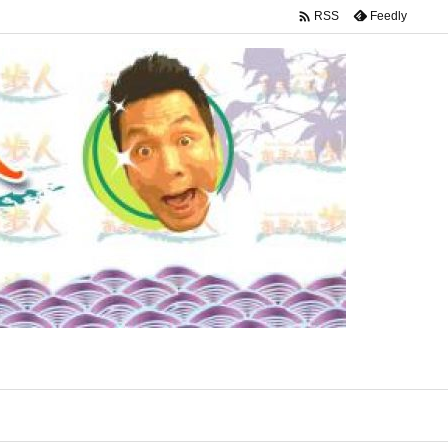

Feedly
RSS