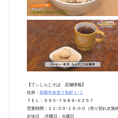
【てぃしらじそば 店舗情報】
住所：
那覇市首里汀良町１-１
ＴＥＬ：０９０-７９８９-０２５７
営業時間：１１:３０-１６:００（売り切れ次第
定休日 :月曜日・火曜日