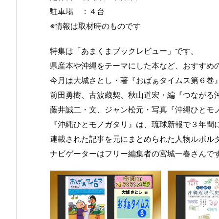
駐車場 ：４台
※情報は取材時のものです
特集は「あまくまブックレビュー」です。
県産本や沖縄をテーマにした本など、おすすめ
今月は大城さとし・著『おばぁタイムス第６巻
前田勇樹、古波藏契、秋山道宏・編『つながる
藤井誠二・文、ジャン松元・写真『沖縄ひとモ
８月
７月
６月
『沖縄ひとモノガタリ』は、琉球新報で３年間
３日
２０
２２
連載された記事を元にまとめられた人物ルポル
（月
日
日
曜
（月
（月
ナビゲーターはフリー編集者の宮城一春さんで
日）
曜
曜
から
日）
日）
の放
から
から
送内
の放
の放
容
送内
送内
容
容