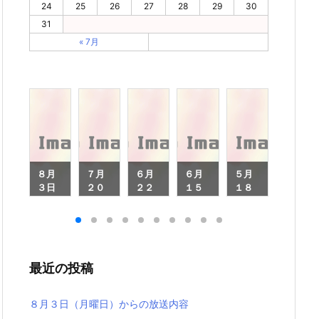
24
25
26
27
28
29
30
31
« 7月
月
８月
７月
６月
６月
５月
４月
６
３日
２０
２２
１５
１８
２０
（月
日
日
日
日
日
月
曜
（月
（月
（月
（月
（月
日）
曜
曜
曜
曜
曜
）
から
日）
日）
日）
日）
日）
ら
の放
から
から
から
から
から
最近の投稿
放
送内
の放
の放
の放
の放
の放
内
容
送内
送内
送内
送内
送内
容
容
容
容
容
８月３日（月曜日）からの放送内容