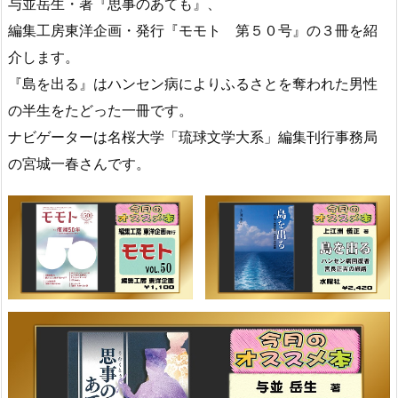
与並岳生・著『思事のあても』、
編集工房東洋企画・発行『モモト 第５０号』の３冊を紹
介します。
『島を出る』はハンセン病によりふるさとを奪われた男性
の半生をたどった一冊です。
ナビゲーターは名桜大学「琉球文学大系」編集刊行事務局
の宮城一春さんです。