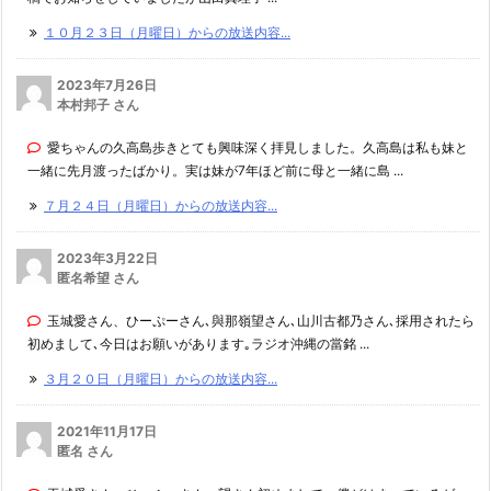
１０月２３日（月曜日）からの放送内容...
2023年7月26日
本村邦子 さん
愛ちゃんの久高島歩きとても興味深く拝見しました。久高島は私も妹と
一緒に先月渡ったばかり。実は妹が7年ほど前に母と一緒に島 ...
７月２４日（月曜日）からの放送内容...
2023年3月22日
匿名希望 さん
玉城愛さん、ひーぷーさん､與那嶺望さん､山川古都乃さん､採用されたら
初めまして､今日はお願いがあります｡ラジオ沖縄の當銘 ...
３月２０日（月曜日）からの放送内容...
2021年11月17日
匿名 さん