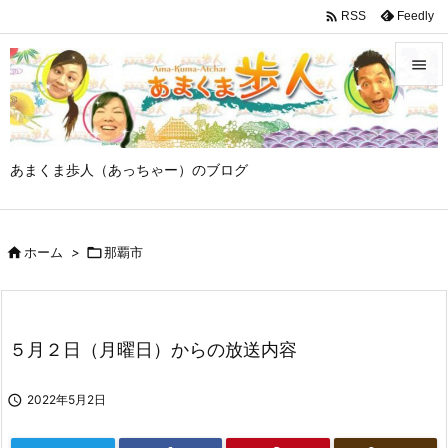

Feedly
RSS


メニュ

あまくま歩人（あっちゃー）のブログ
サイド

前へ

ホーム
>

那覇市

次へ

検索
５月２日（月曜日）からの放送内容

2022年5月2日