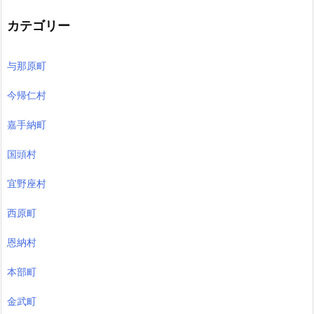
カテゴリー
与那原町
今帰仁村
嘉手納町
国頭村
宜野座村
西原町
恩納村
本部町
金武町