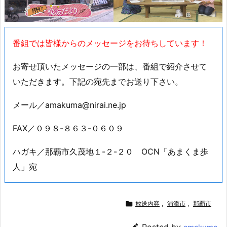
番組では皆様からのメッセージをお待ちしています！
お寄せ頂いたメッセージの一部は、番組で紹介させて
いただきます。下記の宛先までお送り下さい。
メール／amakuma@nirai.ne.jp
FAX／０９８-８６３-０６０９
ハガキ／那覇市久茂地１-２-２０ OCN「あまくま歩
人」宛

放送内容
,
浦添市
,
那覇市