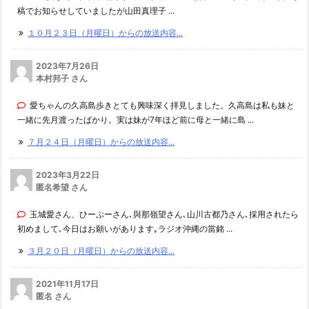
稿でお知らせしていましたが山田真理子 ...
１０月２３日（月曜日）からの放送内容...
2023年7月26日
本村邦子 さん
愛ちゃんの久高島歩きとても興味深く拝見しました。久高島は私も妹と
一緒に先月渡ったばかり。実は妹が7年ほど前に母と一緒に島 ...
７月２４日（月曜日）からの放送内容...
2023年3月22日
匿名希望 さん
玉城愛さん、ひーぷーさん､與那嶺望さん､山川古都乃さん､採用されたら
初めまして､今日はお願いがあります｡ラジオ沖縄の當銘 ...
３月２０日（月曜日）からの放送内容...
2021年11月17日
匿名 さん