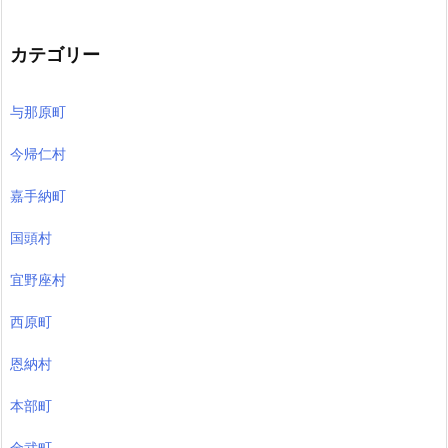
カテゴリー
与那原町
今帰仁村
嘉手納町
国頭村
宜野座村
西原町
恩納村
本部町
金武町