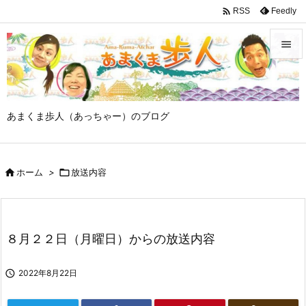

Feedly
RSS


メニュ

あまくま歩人（あっちゃー）のブログ
サイド

前へ

ホーム
>

放送内容

次へ

検索
８月２２日（月曜日）からの放送内容

2022年8月22日