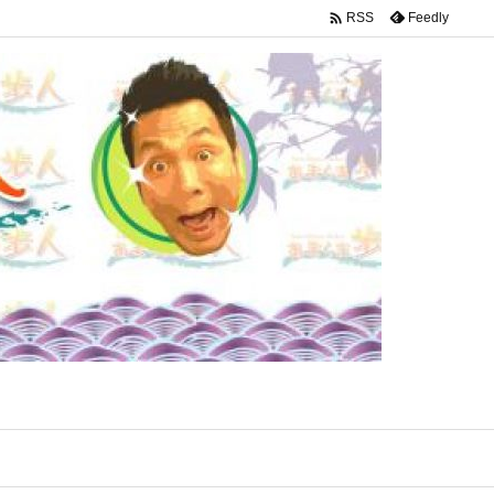

Feedly
RSS