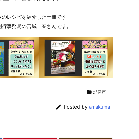
３のレシピを紹介した一冊です。
刊行事務局の宮城一春さんです。
７月
６月
６月
６月
６月
５月
５
１３
２９
２２
１５
１日
２５
１
日
日
日
日
（月
日
日

那覇市
（月
（月
（月
（月
曜
（月
（
曜
曜
曜
曜
日）
曜
曜
日）
日）
日）
日）
から
日）
日

Posted by
amakuma
から
から
から
から
の放
から
か
の放
の放
の放
の放
送内
の放
の
送内
送内
送内
送内
容
送内
送
容
容
容
容
容
容