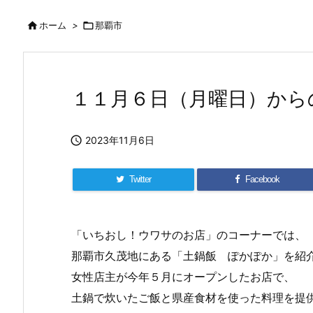

ホーム
>

那覇市
１１月６日（月曜日）から

2023年11月6日
Twitter
Facebook
「いちおし！ウワサのお店」のコーナーでは、
那覇市久茂地にある「土鍋飯 ぽかぽか」を紹
女性店主が今年５月にオープンしたお店で、
土鍋で炊いたご飯と県産食材を使った料理を提