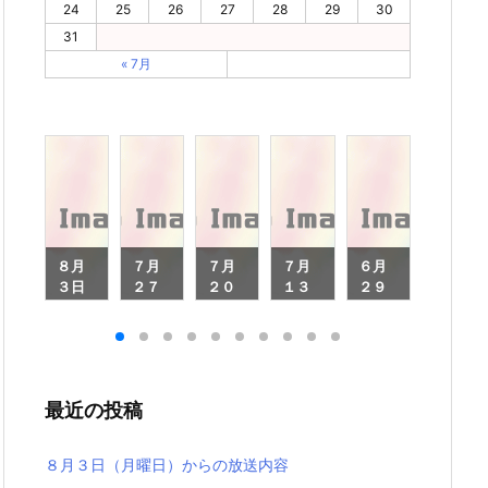
24
25
26
27
28
29
30
31
« 7月
月
８月
７月
７月
７月
６月
６月
８
３日
２７
２０
１３
２９
２２
（月
日
日
日
日
日
月
曜
（月
（月
（月
（月
（月
日）
曜
曜
曜
曜
曜
）
から
日）
日）
日）
日）
日）
ら
の放
から
から
から
から
から
最近の投稿
放
送内
の放
の放
の放
の放
の放
内
容
送内
送内
送内
送内
送内
容
容
容
容
容
８月３日（月曜日）からの放送内容