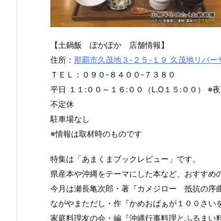
【土鍋飯 ぽかぽか 店舗情報】
住所：
那覇市久茂地３-２５-１９ 久茂地リバ
ＴＥＬ：０９０-８４００-７３８０
平日 １１:００～１６:００（L.O１５:００） 
不定休
駐車場なし
※情報は取材時のものです
特集は「あまくまブックレビュー」です。
県産本や沖縄をテーマにした本など、おすすめ
今月は瀬長亀次郎・著『カメジロー 抵抗の序
ながやまただし・作『かめおばぁが１００さい
家庭料理友の会・編『沖縄行事料理とふるまい