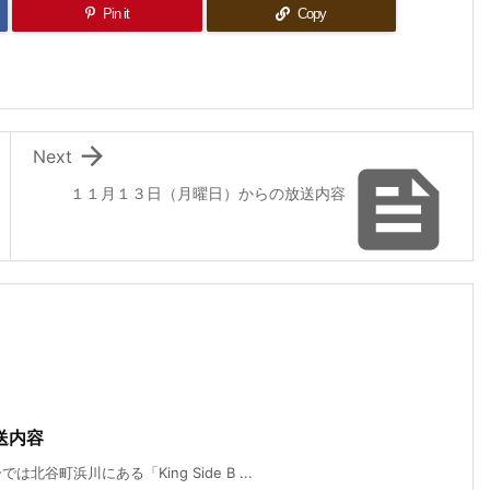
Pin it
Copy

Next

１１月１３日（月曜日）からの放送内容
送内容
町浜川にある「King Side B ...