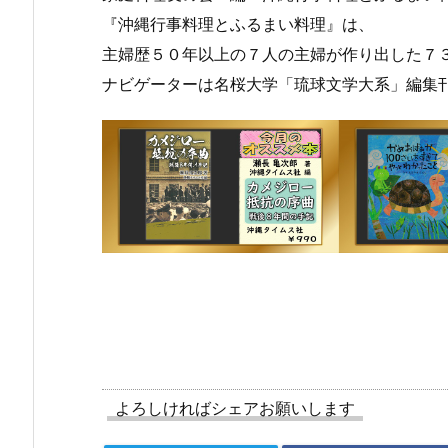
『沖縄行事料理とふるまい料理』は、
主婦歴５０年以上の７人の主婦が作り出した７
ナビゲーターは名桜大学「琉球文学大系」編集
８月
７月
７月
３日
２７
２０
（月
日
日
曜
（月
（月
日）
曜
曜
から
日）
日）
の放
から
から
送内
の放
の放
容
送内
送内
よろしければシェアお願いします
容
容