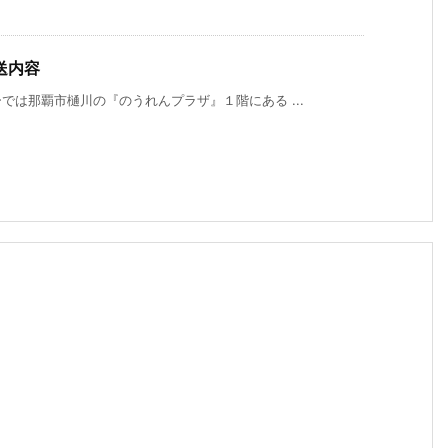
送内容
は那覇市樋川の『のうれんプラザ』１階にある ...