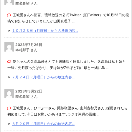
匿名希望 さん
玉城愛さんへ伝言、琉球放送の公式Twitter（旧Twitter）で10月23日の投
稿でお知らせしていましたが山田真理子 ...
１０月２３日（月曜日）からの放送内容...
2023年7月26日
本村邦子 さん
愛ちゃんの久高島歩きとても興味深く拝見しました。久高島は私も妹と
一緒に先月渡ったばかり。実は妹が7年ほど前に母と一緒に島 ...
７月２４日（月曜日）からの放送内容...
2023年3月22日
匿名希望 さん
玉城愛さん、ひーぷーさん､與那嶺望さん､山川古都乃さん､採用されたら
初めまして､今日はお願いがあります｡ラジオ沖縄の當銘 ...
３月２０日（月曜日）からの放送内容...