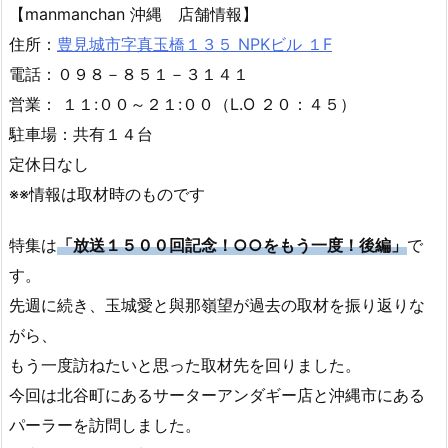
【manmanchan 沖縄 店舗情報】
住所：
豊見城市字真玉橋１３５ NPKビル １F
電話：０９８－８５１－３１４１
営業： １１:００～２１:００（L.O ２０：４５）
駐車場：共有１４台
定休日なし
※※情報は取材時のものです
特集は
「放送１５００回記念！○○をもう一度！後編」
で
す。
先週に続き、玉城愛と與那嶺望が過去の取材を振り返りな
がら、
もう一度訪ねたいと思った取材先を回りました。
今回は北谷町にあるサーターアンダギー店と沖縄市にある
パーラーを訪問しました。