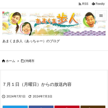

Feedly
RSS


メニュ

あまくま歩人（あっちゃー）のブログ
サイド

前へ

ホーム
>

沖縄市

次へ

検索
７月１日（月曜日）からの放送内容

2024年7月1日

2024年7月3日