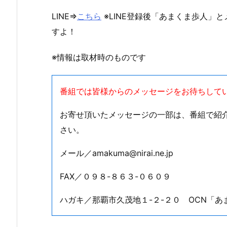
LINE⇒
こちら
※LINE登録後「あまくま歩人」
すよ！
※情報は取材時のものです
番組では皆様からのメッセージをお待ちして
お寄せ頂いたメッセージの一部は、番組で紹
さい。
メール／amakuma@nirai.ne.jp
FAX／０９８-８６３-０６０９
ハガキ／那覇市久茂地１-２-２０ OCN「あ