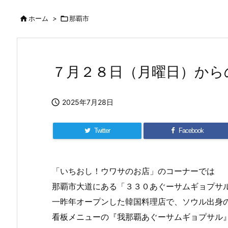

ホーム
>

那覇市
７月２８日（月曜日）から

2025年7月28日
Twitter
Facebook
「いちおし！ウワサのお店」のコーナーでは
那覇市大道にある「３３０あぐーサムギョプサ
一昨年オープンした韓国料理店で、ソウル出身
看板メニューの『我那覇あぐーサムギョプサル