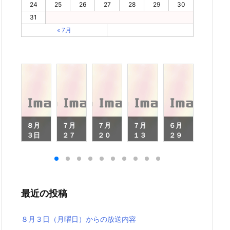
24
25
26
27
28
29
30
31
« 7月
月
８月
７月
７月
７月
６月
６月
８
３日
２７
２０
１３
２９
２２
（月
日
日
日
日
日
月
曜
（月
（月
（月
（月
（月
日）
曜
曜
曜
曜
曜
）
から
日）
日）
日）
日）
日）
ら
の放
から
から
から
から
から
最近の投稿
放
送内
の放
の放
の放
の放
の放
内
容
送内
送内
送内
送内
送内
容
容
容
容
容
８月３日（月曜日）からの放送内容