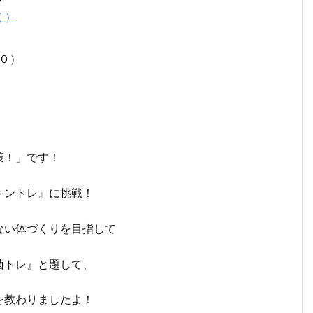
く）
：５０）
策！」です！
キントレ』に挑戦！
ない体づくりを目指して
菌トレ』と題して、
を教わりましたよ！