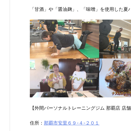
「甘酒」や「醤油麹」、「味噌」を使用した夏
８月
７月
７月
３日
２７
２０
（月
日
日
曜
（月
（月
日）
曜
曜
から
日）
日）
の放
から
から
【外間パーソナルトレーニングジム 那覇店 店
送内
の放
の放
容
送内
送内
容
容
住所：
那覇市安里６９-４-２０１