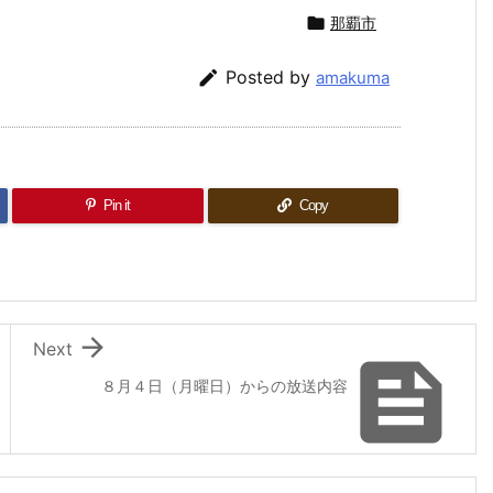

那覇市

Posted by
amakuma
Pin it
Copy

Next

８月４日（月曜日）からの放送内容