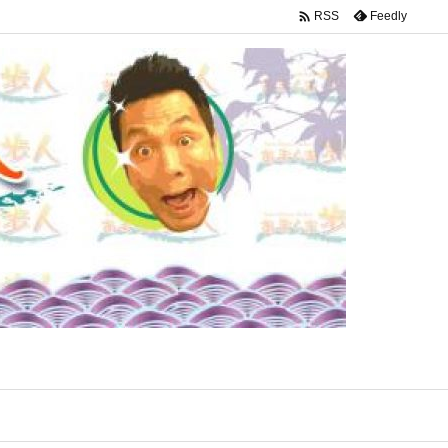

Feedly
RSS