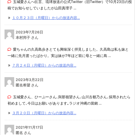
玉城愛さんへ伝言、琉球放送の公式Twitter（旧Twitter）で10月23日の投
稿でお知らせしていましたが山田真理子 ...
１０月２３日（月曜日）からの放送内容...
2023年7月26日
本村邦子 さん
愛ちゃんの久高島歩きとても興味深く拝見しました。久高島は私も妹と
一緒に先月渡ったばかり。実は妹が7年ほど前に母と一緒に島 ...
７月２４日（月曜日）からの放送内容...
2023年3月22日
匿名希望 さん
玉城愛さん、ひーぷーさん､與那嶺望さん､山川古都乃さん､採用されたら
初めまして､今日はお願いがあります｡ラジオ沖縄の當銘 ...
３月２０日（月曜日）からの放送内容...
2021年11月17日
匿名 さん