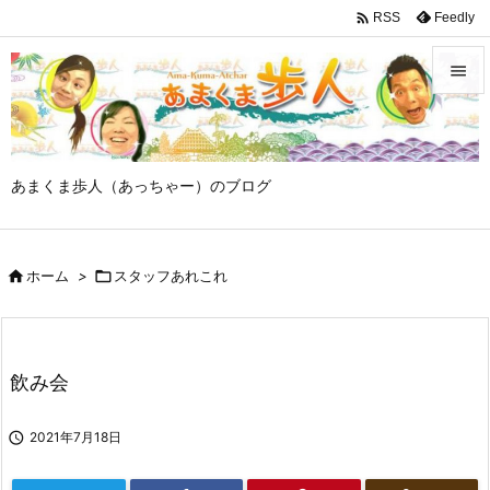

Feedly
RSS


メニュ

あまくま歩人（あっちゃー）のブログ
サイド

前へ

ホーム
>

スタッフあれこれ

次へ

検索
飲み会

2021年7月18日