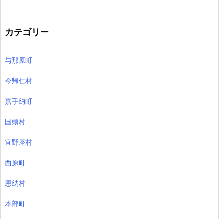
カテゴリー
与那原町
今帰仁村
嘉手納町
国頭村
宜野座村
西原町
恩納村
本部町