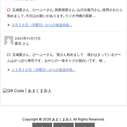
玉城愛さん、ひーぷーさん､與那嶺望さん､山川古都乃さん､採用されたら
初めまして､今日はお願いがあります｡ラジオ沖縄の當銘 ...
３月２０日（月曜日）からの放送内容...
2021年11月17日
匿名 さん
玉城愛さん、ひーぷーさん、望さん初めまして 僕がはまっているゲー
ムはがっぽり寿司です。おやじの一発ギャグが面白いです。例 ...
１１月１５日（月曜日）からの放送内容...
Copyright ©
2026
あまくま歩人
All Rights Reserved.