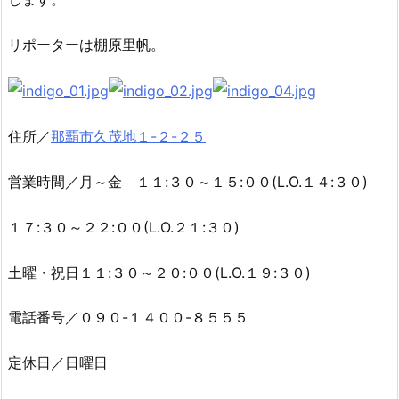
リポーターは棚原里帆。
住所／
那覇市久茂地１-２-２５
営業時間／月～金 １１:３０～１５:００(L.O.１４:３０)
１７:３０～２２:００(L.O.２１:３０)
土曜・祝日１１:３０～２０:００(L.O.１９:３０)
電話番号／０９０-１４００-８５５５
定休日／日曜日