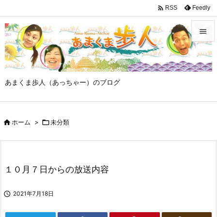

Feedly
RSS


メニュ

あまくま歩人（あっちゃー）のブログ
サイド

前へ

ホーム
>

未分類

次へ

検索
１０月７日からの放送内容

2021年7月18日