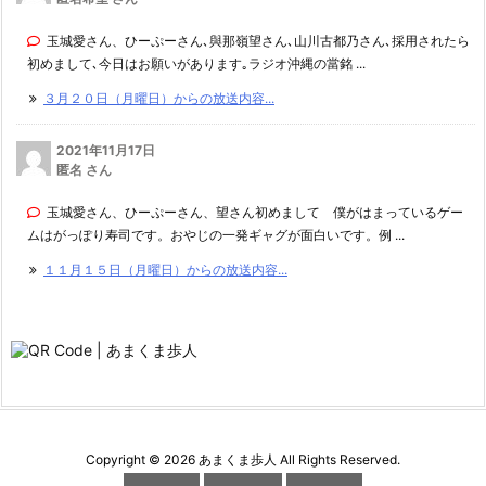
玉城愛さん、ひーぷーさん､與那嶺望さん､山川古都乃さん､採用されたら
初めまして､今日はお願いがあります｡ラジオ沖縄の當銘 ...
３月２０日（月曜日）からの放送内容...
2021年11月17日
匿名 さん
玉城愛さん、ひーぷーさん、望さん初めまして 僕がはまっているゲー
ムはがっぽり寿司です。おやじの一発ギャグが面白いです。例 ...
１１月１５日（月曜日）からの放送内容...
Copyright ©
2026
あまくま歩人
All Rights Reserved.