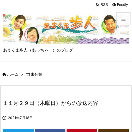

Feedly
RSS


メニュ

あまくま歩人（あっちゃー）のブログ
サイド

前へ

ホーム
>

未分類

次へ

検索
１１月２９日（木曜日）からの放送内容

2021年7月18日