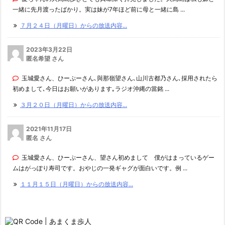
一緒に先月渡ったばかり。実は妹が7年ほど前に母と一緒に島 ...
７月２４日（月曜日）からの放送内容...
2023年3月22日
匿名希望 さん
玉城愛さん、ひーぷーさん､與那嶺望さん､山川古都乃さん､採用されたら
初めまして､今日はお願いがあります｡ラジオ沖縄の當銘 ...
３月２０日（月曜日）からの放送内容...
2021年11月17日
匿名 さん
玉城愛さん、ひーぷーさん、望さん初めまして 僕がはまっているゲー
ムはがっぽり寿司です。おやじの一発ギャグが面白いです。例 ...
１１月１５日（月曜日）からの放送内容...