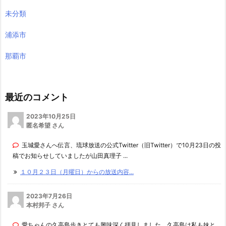
未分類
浦添市
那覇市
最近のコメント
2023年10月25日
匿名希望 さん
玉城愛さんへ伝言、琉球放送の公式Twitter（旧Twitter）で10月23日の投
稿でお知らせしていましたが山田真理子 ...
１０月２３日（月曜日）からの放送内容...
2023年7月26日
本村邦子 さん
愛ちゃんの久高島歩きとても興味深く拝見しました。久高島は私も妹と