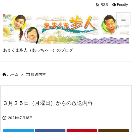

Feedly
RSS


メニュ

あまくま歩人（あっちゃー）のブログ
サイド

前へ

ホーム
>

放送内容

次へ

検索
３月２５日（月曜日）からの放送内容

2021年7月18日