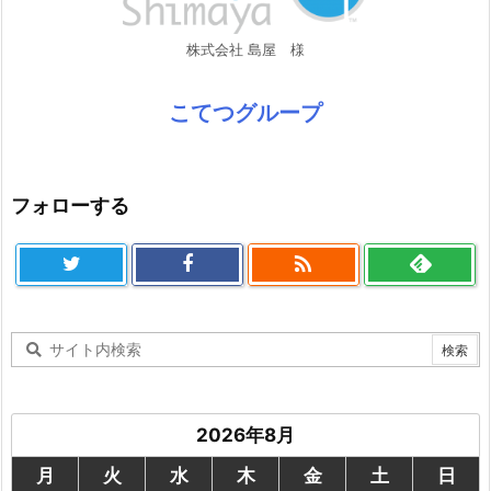
株式会社 島屋 様
こてつグループ
フォローする

2026年8月
月
火
水
木
金
土
日