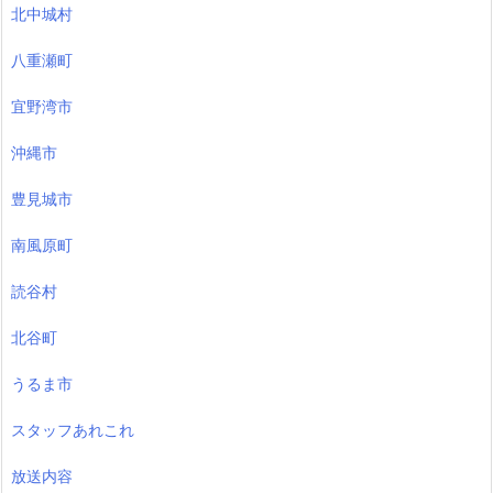
北中城村
八重瀬町
宜野湾市
沖縄市
豊見城市
南風原町
読谷村
北谷町
うるま市
スタッフあれこれ
放送内容