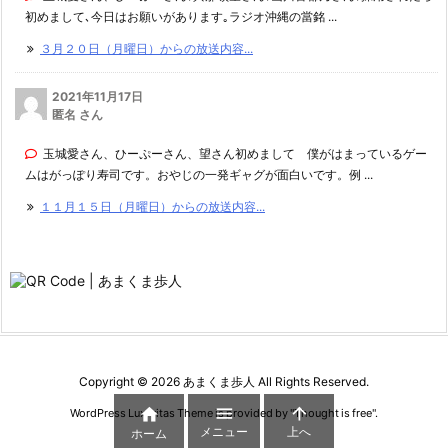
初めまして､今日はお願いがあります｡ラジオ沖縄の當銘 ...
３月２０日（月曜日）からの放送内容...
2021年11月17日
匿名 さん
玉城愛さん、ひーぷーさん、望さん初めまして 僕がはまっているゲー
ムはがっぽり寿司です。おやじの一発ギャグが面白いです。例 ...
１１月１５日（月曜日）からの放送内容...
Copyright ©
2026
あまくま歩人
All Rights Reserved.



WordPress Luxeritas Theme is provided by "
Thought is free
".
メニュー
上へ
ホーム