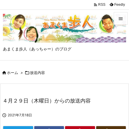

Feedly
RSS


メニュ

あまくま歩人（あっちゃー）のブログ
サイド

前へ

ホーム
>

放送内容

次へ

検索
４月２９日（木曜日）からの放送内容

2021年7月18日