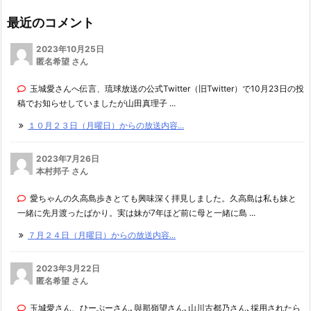
最近のコメント
2023年10月25日
匿名希望 さん
玉城愛さんへ伝言、琉球放送の公式Twitter（旧Twitter）で10月23日の投
稿でお知らせしていましたが山田真理子 ...
１０月２３日（月曜日）からの放送内容...
2023年7月26日
本村邦子 さん
愛ちゃんの久高島歩きとても興味深く拝見しました。久高島は私も妹と
一緒に先月渡ったばかり。実は妹が7年ほど前に母と一緒に島 ...
７月２４日（月曜日）からの放送内容...
2023年3月22日
匿名希望 さん
玉城愛さん、ひーぷーさん､與那嶺望さん､山川古都乃さん､採用されたら