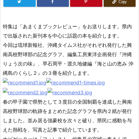
Copy
特集は「あまくまブックレビュー」をお送りします。県内
で出版された新刊本を中心に話題の本を紹介します。
今回は琉球新報社、沖縄タイムス社がそれぞれ発行した興
南高校野球部の記念グラフ、編集工房東洋企画発行『沖縄
りょう次の味』、早石周平・渡久地健編『海と山の恵み 沖
縄島のくらし２』の３冊を紹介します。
春の甲子園で県勢として３度目の全国制覇を達成した興南
高校野球部の軌跡をまとめた記念グラフを県内２紙が発行
しました。並み居る強豪校を次々と破り、県民に感動を与
えた熱戦を、写真と記事で紹介しています。