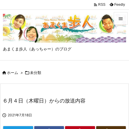

Feedly
RSS


メニュ

あまくま歩人（あっちゃー）のブログ
サイド

前へ

ホーム
>

未分類

次へ

検索
６月４日（木曜日）からの放送内容

2021年7月18日