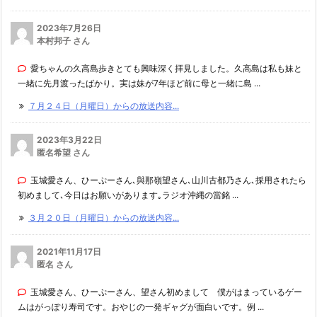
2023年7月26日
本村邦子 さん
愛ちゃんの久高島歩きとても興味深く拝見しました。久高島は私も妹と
一緒に先月渡ったばかり。実は妹が7年ほど前に母と一緒に島 ...
７月２４日（月曜日）からの放送内容...
2023年3月22日
匿名希望 さん
玉城愛さん、ひーぷーさん､與那嶺望さん､山川古都乃さん､採用されたら
初めまして､今日はお願いがあります｡ラジオ沖縄の當銘 ...
３月２０日（月曜日）からの放送内容...
2021年11月17日
匿名 さん
玉城愛さん、ひーぷーさん、望さん初めまして 僕がはまっているゲー
ムはがっぽり寿司です。おやじの一発ギャグが面白いです。例 ...