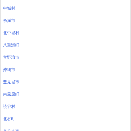
中城村
糸満市
北中城村
八重瀬町
宜野湾市
沖縄市
豊見城市
南風原町
読谷村
北谷町
うるま市