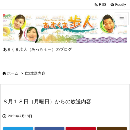

Feedly
RSS


メニュ

あまくま歩人（あっちゃー）のブログ
サイド

前へ

ホーム
>

放送内容

次へ

検索
８月１８日（月曜日）からの放送内容

2021年7月18日