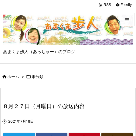

Feedly
RSS


メニュ

あまくま歩人（あっちゃー）のブログ
サイド

前へ

ホーム
>

未分類

次へ

検索
８月２７日（月曜日）の放送内容

2021年7月18日