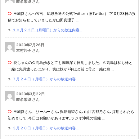
匿名希望 さん
玉城愛さんへ伝言、琉球放送の公式Twitter（旧Twitter）で10月23日の投
稿でお知らせしていましたが山田真理子 ...
１０月２３日（月曜日）からの放送内容...
2023年7月26日
本村邦子 さん
愛ちゃんの久高島歩きとても興味深く拝見しました。久高島は私も妹と
一緒に先月渡ったばかり。実は妹が7年ほど前に母と一緒に島 ...
７月２４日（月曜日）からの放送内容...
2023年3月22日
匿名希望 さん
玉城愛さん、ひーぷーさん､與那嶺望さん､山川古都乃さん､採用されたら
初めまして､今日はお願いがあります｡ラジオ沖縄の當銘 ...
３月２０日（月曜日）からの放送内容...