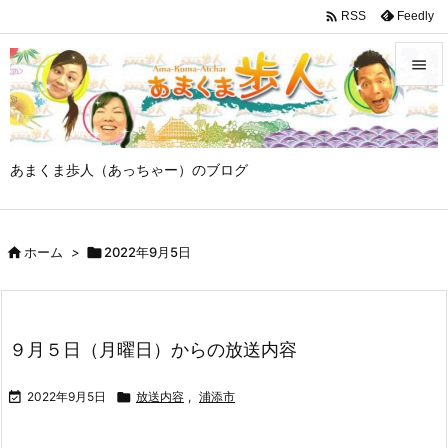

Feedly
RSS


メニュ

あまくま歩人（あっちゃー）のブログ
サイド

前へ

ホーム
>

2022年9月5日

次へ

検索
９月５日（月曜日）からの放送内容

2022年9月5日

放送内容
,
浦添市