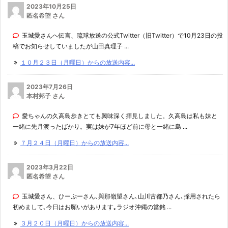
2023年10月25日
匿名希望 さん
玉城愛さんへ伝言、琉球放送の公式Twitter（旧Twitter）で10月23日の投
稿でお知らせしていましたが山田真理子 ...
１０月２３日（月曜日）からの放送内容...
2023年7月26日
本村邦子 さん
愛ちゃんの久高島歩きとても興味深く拝見しました。久高島は私も妹と
一緒に先月渡ったばかり。実は妹が7年ほど前に母と一緒に島 ...
７月２４日（月曜日）からの放送内容...
2023年3月22日
匿名希望 さん
玉城愛さん、ひーぷーさん､與那嶺望さん､山川古都乃さん､採用されたら
初めまして､今日はお願いがあります｡ラジオ沖縄の當銘 ...
３月２０日（月曜日）からの放送内容...