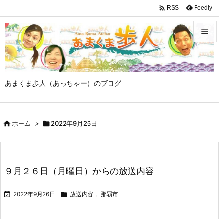

Feedly
RSS


メニュ

あまくま歩人（あっちゃー）のブログ
サイド

前へ

ホーム
>

2022年9月26日

次へ

検索
９月２６日（月曜日）からの放送内容

2022年9月26日

放送内容
,
那覇市