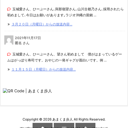
玉城愛さん、ひーぷーさん､與那嶺望さん､山川古都乃さん､採用されたら
初めまして､今日はお願いがあります｡ラジオ沖縄の當銘 ...
３月２０日（月曜日）からの放送内容...
2021年11月17日
匿名 さん
玉城愛さん、ひーぷーさん、望さん初めまして 僕がはまっているゲー
ムはがっぽり寿司です。おやじの一発ギャグが面白いです。例 ...
１１月１５日（月曜日）からの放送内容...
Copyright ©
2026
あまくま歩人
All Rights Reserved.