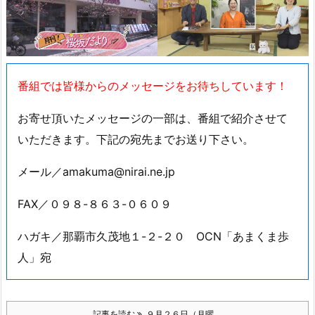
番組では皆様からのメッセージをお待ちしています！
お寄せ頂いたメッセージの一部は、番組で紹介させて
いただきます。下記の宛先までお送り下さい。
メール／amakuma@nirai.ne.jp
FAX／０９８-８６３-０６０９
ハガキ／那覇市久茂地１-２-２０ OCN「あまくま歩
人」宛
記事を読む
９月２６日（月曜 ...