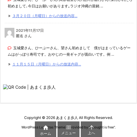
初めまして､今日はお願いがあります｡ラジオ沖縄の當銘 ...
３月２０日（月曜日）からの放送内容...
2021年11月17日
匿名 さん
玉城愛さん、ひーぷーさん、望さん初めまして 僕がはまっているゲー
ムはがっぽり寿司です。おやじの一発ギャグが面白いです。例 ...
１１月１５日（月曜日）からの放送内容...
Copyright ©
2026
あまくま歩人
All Rights Reserved.



WordPress Luxeritas Theme is provided by "
Thought is free
".
メニュー
上へ
ホーム