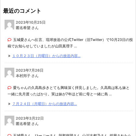
最近のコメント
2023年10月25日
匿名希望 さん
玉城愛さんへ伝言、琉球放送の公式Twitter（旧Twitter）で10月23日の投
稿でお知らせしていましたが山田真理子 ...
１０月２３日（月曜日）からの放送内容...
2023年7月26日
本村邦子 さん
愛ちゃんの久高島歩きとても興味深く拝見しました。久高島は私も妹と
一緒に先月渡ったばかり。実は妹が7年ほど前に母と一緒に島 ...
７月２４日（月曜日）からの放送内容...
2023年3月22日
匿名希望 さん
玉城愛さん、ひーぷーさん､與那嶺望さん､山川古都乃さん､採用されたら