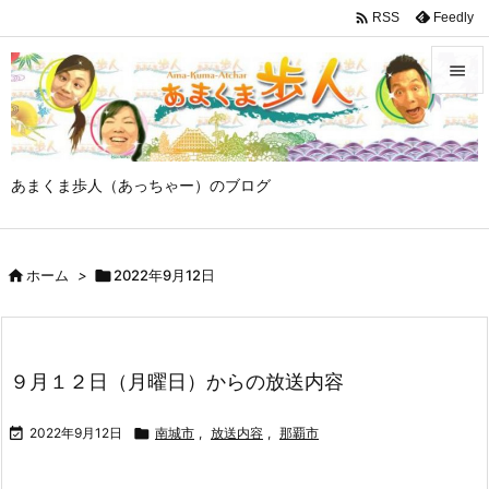

Feedly
RSS


メニュ

あまくま歩人（あっちゃー）のブログ
サイド

前へ

ホーム
>

2022年9月12日

次へ

検索
９月１２日（月曜日）からの放送内容

2022年9月12日

南城市
,
放送内容
,
那覇市