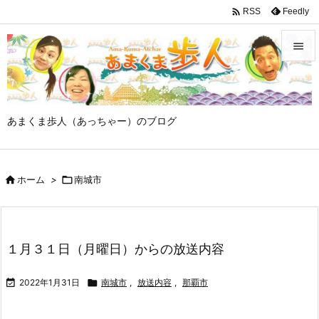

Feedly
RSS


メニュ

あまくま歩人（あっちゃー）のブログ
サイド

前へ

ホーム
>

南城市

次へ

検索
１月３１日（月曜日）からの放送内容

2022年1月31日

南城市
,
放送内容
,
那覇市