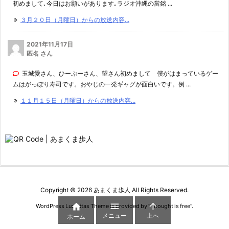
初めまして､今日はお願いがあります｡ラジオ沖縄の當銘 ...
３月２０日（月曜日）からの放送内容...
2021年11月17日
匿名 さん
玉城愛さん、ひーぷーさん、望さん初めまして 僕がはまっているゲー
ムはがっぽり寿司です。おやじの一発ギャグが面白いです。例 ...
１１月１５日（月曜日）からの放送内容...
Copyright ©
2026
あまくま歩人
All Rights Reserved.



WordPress Luxeritas Theme is provided by "
Thought is free
".
メニュー
上へ
ホーム