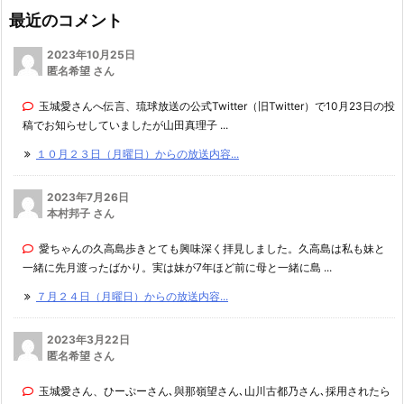
最近のコメント
2023年10月25日
匿名希望 さん
玉城愛さんへ伝言、琉球放送の公式Twitter（旧Twitter）で10月23日の投
稿でお知らせしていましたが山田真理子 ...
１０月２３日（月曜日）からの放送内容...
2023年7月26日
本村邦子 さん
愛ちゃんの久高島歩きとても興味深く拝見しました。久高島は私も妹と
一緒に先月渡ったばかり。実は妹が7年ほど前に母と一緒に島 ...
７月２４日（月曜日）からの放送内容...
2023年3月22日
匿名希望 さん
玉城愛さん、ひーぷーさん､與那嶺望さん､山川古都乃さん､採用されたら