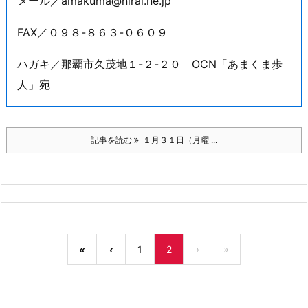
メール／amakuma@nirai.ne.jp
FAX／０９８-８６３-０６０９
ハガキ／那覇市久茂地１-２-２０ OCN「あまくま歩
人」宛
記事を読む
１月３１日（月曜 ...
«
‹
1
2
›
»