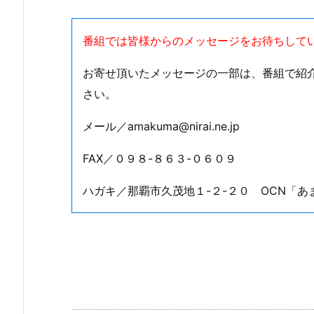
番組では皆様からのメッセージをお待ちして
お寄せ頂いたメッセージの一部は、番組で紹
さい。
メール／amakuma@nirai.ne.jp
FAX／０９８-８６３-０６０９
ハガキ／那覇市久茂地１-２-２０ OCN「あ