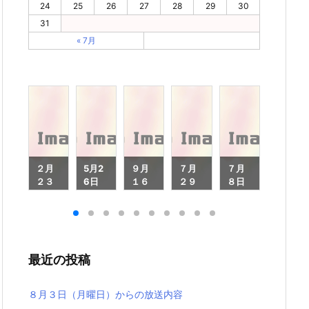
24
25
26
27
28
29
30
31
« 7月
月
２月
5月2
９月
７月
７月
１月
５
２３
6日
１６
２９
８日
８日
日
（月
日
日
（月
（月
月
（月
曜
（月
（月
曜
曜
曜
日）
曜
曜
日）
日）
）
日）
から
日）
日）
から
から
ら
から
の放
から
から
の放
の放
最近の投稿
放
の放
送内
の放
の放
送内
送内
内
送内
容
送内
送内
容で
容
容
容
容
す
８月３日（月曜日）からの放送内容