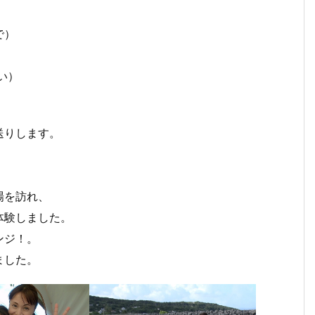
で）
い）
送りします。
場を訪れ、
体験しました。
ンジ！。
ました。