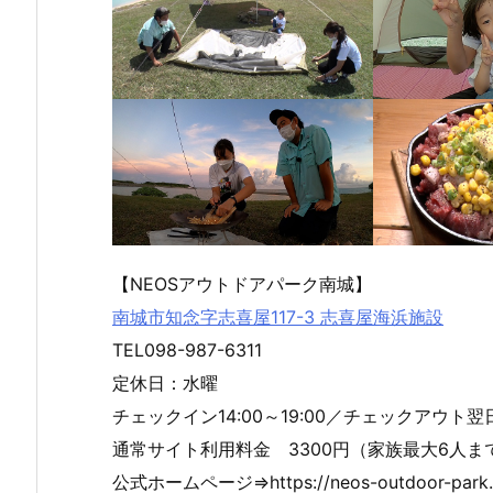
２月
5月2
９月
【NEOSアウトドアパーク南城】
２３
6日
１６
日
（月
日
南城市知念字志喜屋117-3 志喜屋海浜施設
（月
曜
（月
TEL098-987-6311
曜
日）
曜
日）
から
日）
定休日：水曜
から
の放
から
チェックイン14:00～19:00／チェックアウト翌日1
の放
送内
の放
送内
容
送内
通常サイト利用料金 3300円（家族最大6人ま
容
容
公式ホームページ⇒https://neos-outdoor-park.