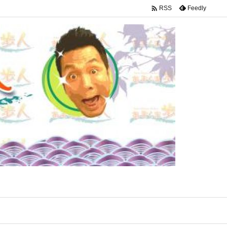

Feedly
RSS