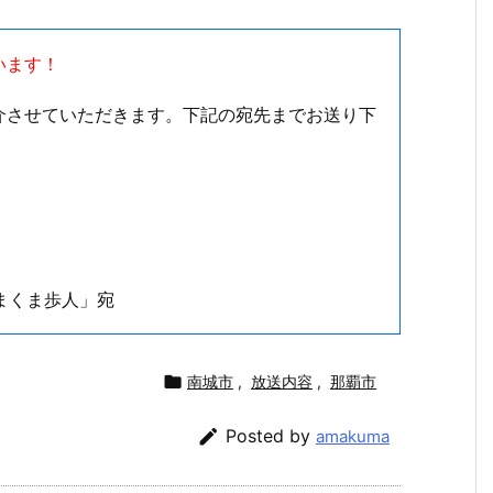
います！
介させていただきます。下記の宛先までお送り下
まくま歩人」宛

南城市
,
放送内容
,
那覇市

Posted by
amakuma