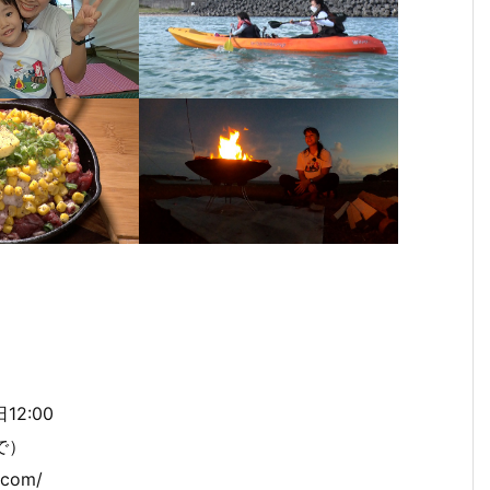
７月
７月
１月
１２
９月
９月
８
２９
８日
８日
月１
１９
１２
１
日
（月
（月
１日
日
日
日
（月
曜
曜
（月
（月
（月
（
曜
日）
日）
曜
曜
曜
曜
日）
から
から
日）
日）
日）
日
から
の放
の放
から
から
から
か
2:00
の放
送内
送内
の放
の放
の放
の
送内
容で
容
送内
送内
送内
送
で）
容
す
容
容
容
容
com/