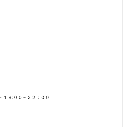
 １８:００～２２：００