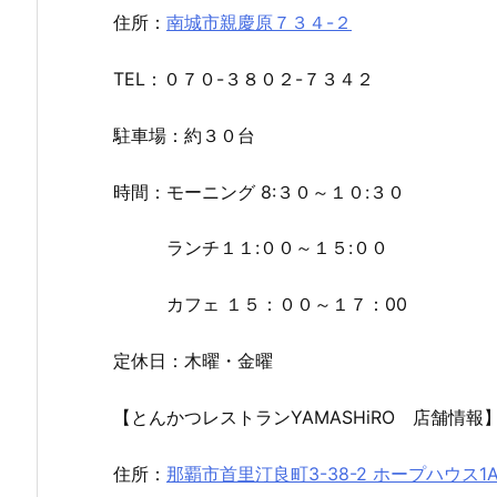
住所：
南城市親慶原７３４-２
TEL：０７０-３８０２-７３４２
駐車場：約３０台
時間：モーニング 8:３０～１０:３０
ランチ１１:００～１５:００
カフェ １５：００～１７：00
定休日：木曜・金曜
【とんかつレストランYAMASHiRO 店舗情報
住所：
那覇市首里汀良町3-38-2 ホープハウス1