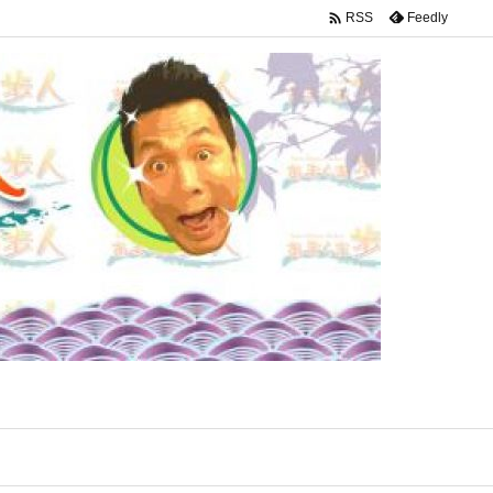

Feedly
RSS