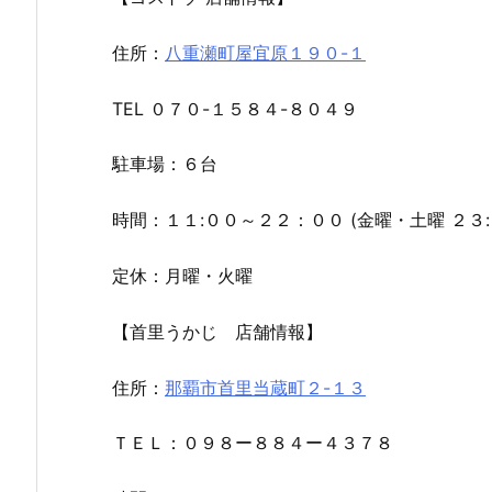
住所：
八重瀬町屋宜原１９０-１
TEL ０７０-１５８４-８０４９
駐車場：６台
時間：１１:００～２２：００ (金曜・土曜 ２３
定休：月曜・火曜
【首里うかじ 店舗情報】
住所：
那覇市首里当蔵町２-１３
ＴＥＬ：０９８ー８８４ー４３７８